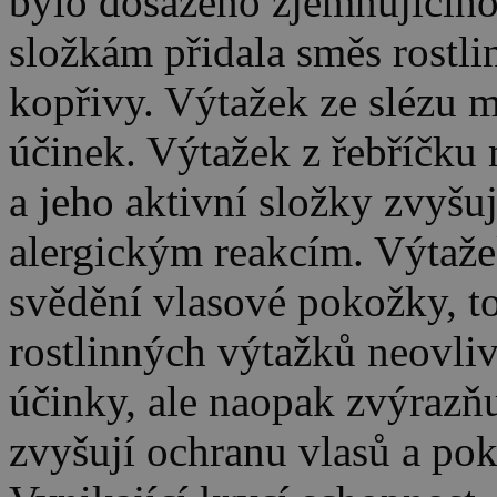
bylo dosaženo zjemňujícího
složkám přidala směs rostli
kopřivy. Výtažek ze slézu m
účinek. Výtažek z řebříčku 
a jeho aktivní složky zvyšu
alergickým reakcím. Výtaže
svědění vlasové pokožky, to
rostlinných výtažků neovlivň
účinky, ale naopak zvýrazňu
zvyšují ochranu vlasů a po