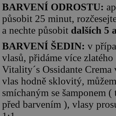
BARVENÍ ODROSTU:
ap
působit 25 minut, rozčesejt
a nechte působit
dalších 5 
BARVENÍ ŠEDIN:
v přípa
vlasů, přidáme více zlatého 
Vitality´s Ossidante Crema 
vlas hodně sklovitý, může
smíchaným se šamponem ( tz
před barvením ), vlasy pros
1:1.