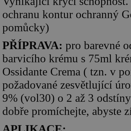
Vynikající krycí schopnost. 
ochranu kontur ochranný Gel
pomůcky)
PŘÍPRAVA:
pro barevné o
barvicího krému s 75ml kré
Ossidante Crema ( tzn. v p
požadované zesvětlující úro
9% (vol30) o 2 až 3 odstín
dobře promíchejte, abyste 
APLIKACE: