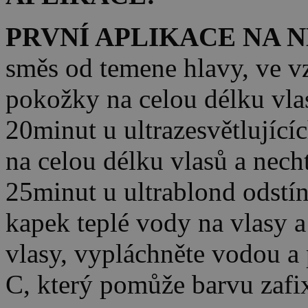
PRVNÍ APLIKACE NA 
směs od temene hlavy, ve v
pokožky na celou délku vla
20minut u ultrazesvětlující
na celou délku vlasů a nech
25minut u ultrablond odstí
kapek teplé vody na vlasy 
vlasy, vypláchněte vodou 
C, který pomůže barvu zafi