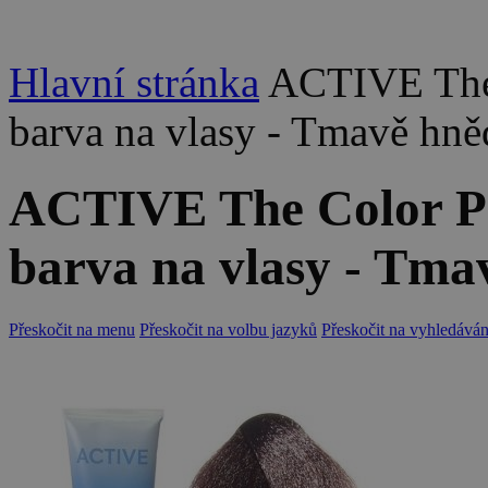
Hlavní stránka
ACTIVE The
barva na vlasy - Tmavě hně
ACTIVE The Color P
barva na vlasy - Tma
Přeskočit na menu
Přeskočit na volbu jazyků
Přeskočit na vyhledáván