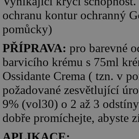
Vynikající krycí schopnost. 
ochranu kontur ochranný Gel
pomůcky)
PŘÍPRAVA:
pro barevné o
barvicího krému s 75ml kré
Ossidante Crema ( tzn. v p
požadované zesvětlující úro
9% (vol30) o 2 až 3 odstín
dobře promíchejte, abyste 
APLIKACE: