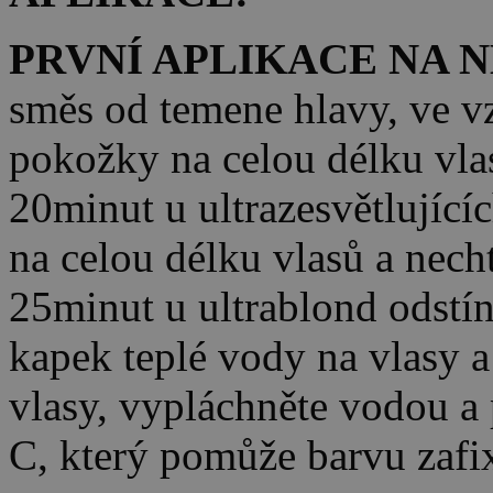
PRVNÍ APLIKACE NA 
směs od temene hlavy, ve v
pokožky na celou délku vla
20minut u ultrazesvětlující
na celou délku vlasů a nech
25minut u ultrablond odstí
kapek teplé vody na vlasy 
vlasy, vypláchněte vodou 
C, který pomůže barvu zafi