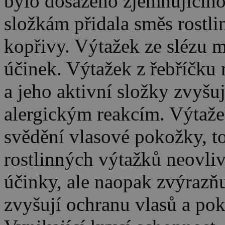
bylo dosaženo zjemňujícího
složkám přidala směs rostli
kopřivy. Výtažek ze slézu m
účinek. Výtažek z řebříčku 
a jeho aktivní složky zvyšu
alergickým reakcím. Výtaže
svědění vlasové pokožky, to
rostlinných výtažků neovlivň
účinky, ale naopak zvýrazňu
zvyšují ochranu vlasů a po