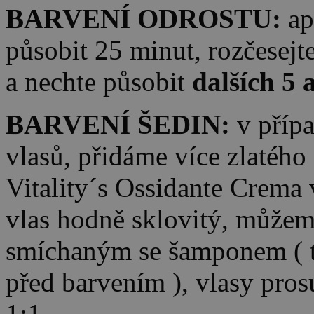
BARVENÍ ODROSTU:
ap
působit 25 minut, rozčesejt
a nechte působit
dalších 5 
BARVENÍ ŠEDIN:
v přípa
vlasů, přidáme více zlatého 
Vitality´s Ossidante Crema 
vlas hodně sklovitý, může
smíchaným se šamponem ( tz
před barvením ), vlasy pros
1:1.