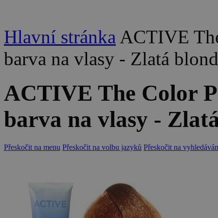
Hlavní stránka
ACTIVE The
barva na vlasy - Zlatá blon
ACTIVE The Color P
barva na vlasy - Zlat
Přeskočit na menu
Přeskočit na volbu jazyků
Přeskočit na vyhledáván