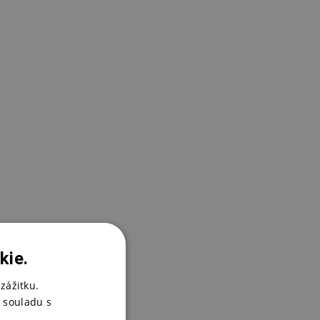
kie.
zážitku.
 souladu s
T