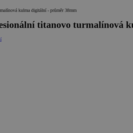
alínová kulma digitální - průměr 38mm
onální titanovo turmalínová ku
í