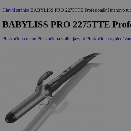
Hlavní stránka
BABYLISS PRO 2275TTE Profesionální titanovo turm
BABYLISS PRO 2275TTE Profesi
Přeskočit na menu
Přeskočit na volbu jazyků
Přeskočit na vyhledáván