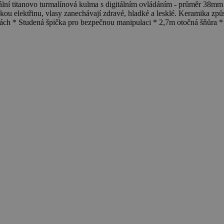
novo turmalínová kulma s digitálním ovládáním - průměr 38mm * Ti
tickou elektřinu, vlasy zanechávají zdravé, hladké a lesklé. Keramika zp
ách * Studená špička pro bezpečnou manipulaci * 2,7m otočná šňůra * 