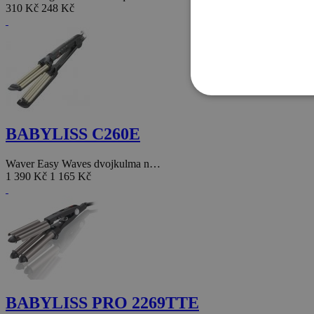
310 Kč
248 Kč
BABYLISS C260E
Waver Easy Waves dvojkulma n…
1 390 Kč
1 165 Kč
BABYLISS PRO 2269TTE