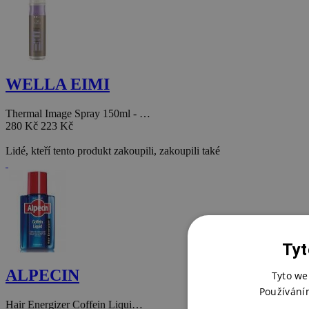
WELLA EIMI
Thermal Image Spray 150ml - …
280 Kč
223 Kč
Lidé, kteří tento produkt zakoupili, zakoupili také
Tyt
ALPECIN
Tyto we
Používání
Hair Energizer Coffein Liqui…