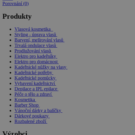
Porovnání (0)
Produkty
Vlasová kosmetika
Styling - úprava vlasů
Barvení, melírování vlasů
Trvalá ondulace vlasů
Prodlužování vlasů
Elektro pro kadeřníky
Elektro pro domácnost
Kadeřnické nůžky na vlasy
Kadeřnické potřeby
Kadeřnické pomůcky
Vybavení kadeřnictví
Depilace a IPL epilace
Péče o tělo a zdraví
Kosmetika
Barber Shop
Vánoční dárky a balíčky
Dárkové poukazy
Rozbalené zboží
Výrobci