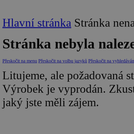
Hlavní stránka
Stránka nen
Stránka nebyla nalez
Přeskočit na menu
Přeskočit na volbu jazyků
Přeskočit na vyhledáván
Litujeme, ale požadovaná str
Výrobek je vyprodán. Zkus
jaký jste měli zájem.