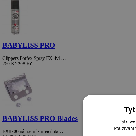
BABYLISS PRO
Clippers Forfex Spray FX 4v1…
260 Kč
208 Kč
Tyt
BABYLISS PRO Blades
Tyto we
Používání
FX8700 náhradní střihací hla…