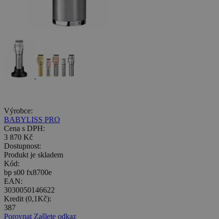
Výrobce:
BABYLISS PRO
Cena s DPH:
3 870 Kč
Dostupnost:
Produkt je skladem
Kód:
bp s00 fx8700e
EAN:
3030050146622
Kredit (0,1Kč):
387
Porovnat
Zašlete odkaz