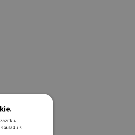
1
kie.
zážitku.
 souladu s
4