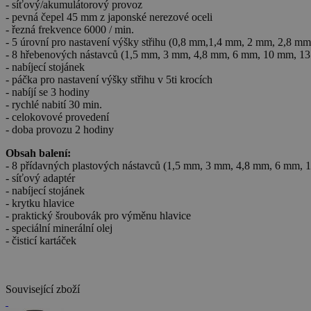
- síťový/akumulátorový provoz
- pevná čepel 45 mm z japonské nerezové oceli
- řezná frekvence 6000 / min.
- 5 úrovní pro nastavení výšky střihu (0,8 mm,1,4 mm, 2 mm, 2,8 m
- 8 hřebenových nástavců (1,5 mm, 3 mm, 4,8 mm, 6 mm, 10 mm, 
- nabíjecí stojánek
- páčka pro nastavení výšky střihu v 5ti krocích
- nabíjí se 3 hodiny
- rychlé nabití 30 min.
- celokovové provedení
- doba provozu 2 hodiny
Obsah balení:
- 8 přídavných plastových nástavců (1,5 mm, 3 mm, 4,8 mm, 6 mm
- síťový adaptér
- nabíjecí stojánek
- krytku hlavice
- praktický šroubovák pro výměnu hlavice
- speciální minerální olej
- čisticí kartáček
Související zboží