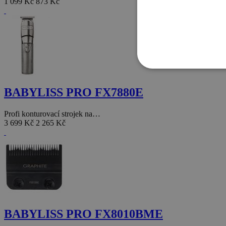
1 099 Kč
873 Kč
BABYLISS PRO FX7880E
Profi konturovací strojek na…
3 699 Kč
2 265 Kč
BABYLISS PRO FX8010BME