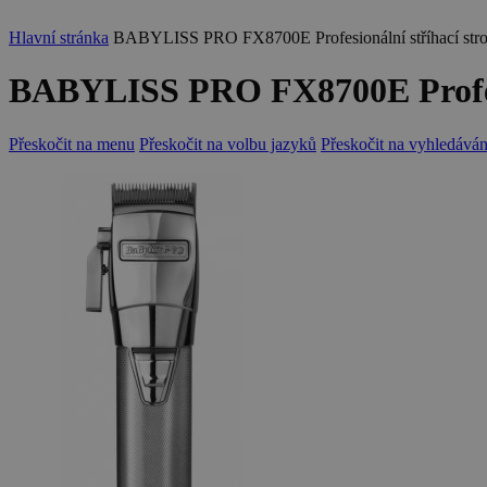
Hlavní stránka
BABYLISS PRO FX8700E Profesionální stříhací stroj
BABYLISS PRO FX8700E Profesio
Přeskočit na menu
Přeskočit na volbu jazyků
Přeskočit na vyhledáván