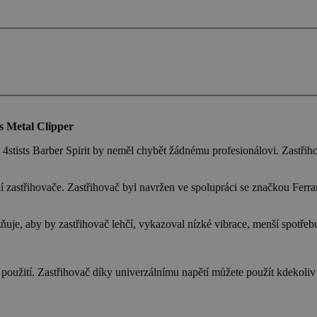
 Metal Clipper
4stists Barber Spirit by neměl chybět žádnému profesionálovi. Zastřih
í zastřihovače. Zastřihovač byl navržen ve spolupráci se značkou Ferra
e, aby by zastřihovač lehčí, vykazoval nízké vibrace, menší spotřebu e
 použití. Zastřihovač díky univerzálnímu napětí můžete použít kdekoliv 