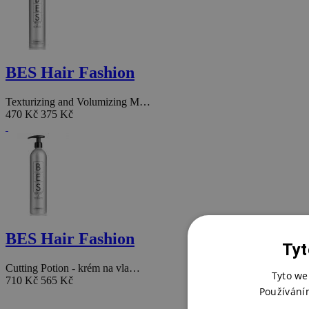
BES Hair Fashion
Texturizing and Volumizing M…
470 Kč
375 Kč
BES Hair Fashion
Tyt
Cutting Potion - krém na vla…
Tyto we
710 Kč
565 Kč
Používání