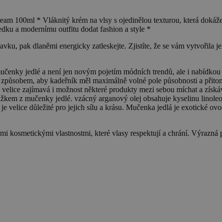
ml * Vláknitý krém na vlsy s ojedinělou texturou, která dokáže vytv
ku a modernímu outfitu dodat fashion a style *
u, pak dlaněmi energicky zatleskejte. Zjistíte, že se vám vytvořila je
enky jedlé a není jen novým pojetím módních trendů, ale i nabídkou pro
 způsobem, aby kadeřník měl maximálně volné pole působnosti a přito
lice zajímavá i možnost některé produkty mezi sebou míchat a získávat
kem z mučenky jedlé. vzácný arganový olej obsahuje kyselinu linoleovou
velice důležité pro jejich sílu a krásu. Mučenka jedlá je exotické ovoc
i kosmetickými vlastnostmi, které vlasy respektují a chrání. Výrazná p