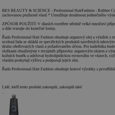
BES BEAUTY & SCIENCE - Professional HairFashion - Rubber Cream 100
zachovanou pružností vlasů * Umožňuje dosáhnout jedinečného výsled
ZPŮSOB POUŽITÍ: V dlaních rozetřete středně velké množství přípravk
a dále tvarujte do konečné formy.
Řada Professional Hair Fashion obsahuje arganový olej a výtažek z muč
ucelená řada se skládá ze specifických produktů navržených takovým
druhu ošetřovaných vlasů a požadovaného účesu. Pro kadeřníka bude ve
složkami obsaženými v receptuře přípravku: arganovým olejem a výtaž
kožních buněk a udržovat hydrolipidickou rovnováhu ve vlasech, což je 
vlasům poskytují výživu a podporují jejich růst.
Řada Professional Hair Fashion obsahuje hotové výrobky s prvotřídním
Lidé, kteří tento produkt zakoupili, zakoupili také