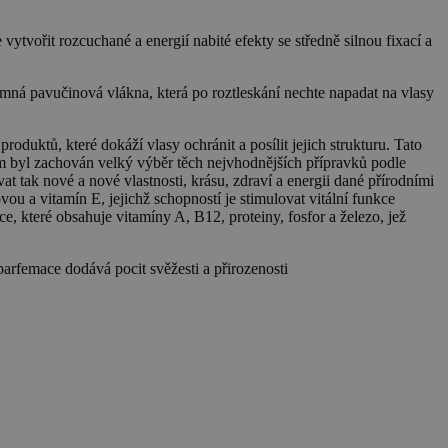
ořit rozcuchané a energií nabité efekty se středně silnou fixací a
mná pavučinová vlákna, která po roztleskání nechte napadat na vlasy
duktů, které dokáží vlasy ochránit a posílit jejich strukturu. Tato
m byl zachován velký výběr těch nejvhodnějších přípravků podle
 tak nové a nové vlastnosti, krásu, zdraví a energii dané přírodními
 a vitamín E, jejichž schopností je stimulovat vitální funkce
e, které obsahuje vitamíny A, B12, proteiny, fosfor a železo, jež
arfemace dodává pocit svěžesti a přirozenosti