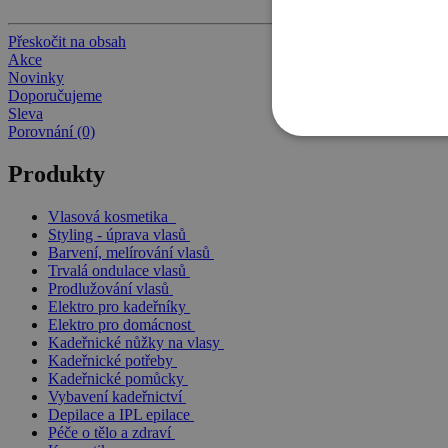
Přeskočit na obsah
Akce
Novinky
Doporučujeme
Sleva
Porovnání (0)
Produkty
Vlasová kosmetika
Styling - úprava vlasů
Barvení, melírování vlasů
Trvalá ondulace vlasů
Prodlužování vlasů
Elektro pro kadeřníky
Elektro pro domácnost
Kadeřnické nůžky na vlasy
Kadeřnické potřeby
Kadeřnické pomůcky
Vybavení kadeřnictví
Depilace a IPL epilace
Péče o tělo a zdraví