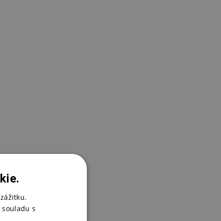
M
4
kie.
C
zážitku.
3
 souladu s