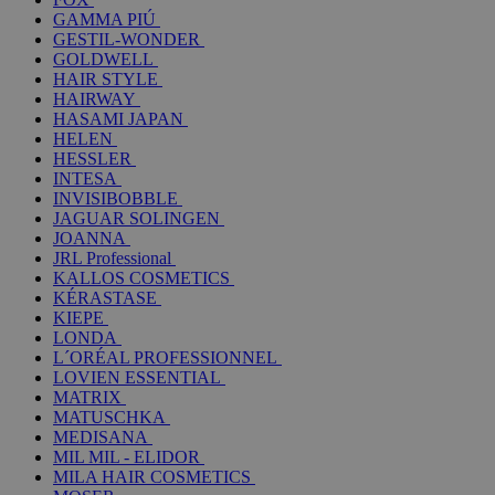
GAMMA PIÚ
GESTIL-WONDER
GOLDWELL
HAIR STYLE
HAIRWAY
HASAMI JAPAN
HELEN
HESSLER
INTESA
INVISIBOBBLE
JAGUAR SOLINGEN
JOANNA
JRL Professional
KALLOS COSMETICS
KÉRASTASE
KIEPE
LONDA
L´ORÉAL PROFESSIONNEL
LOVIEN ESSENTIAL
MATRIX
MATUSCHKA
MEDISANA
MIL MIL - ELIDOR
MILA HAIR COSMETICS