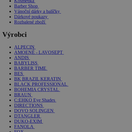
Kosmetika
Barber Shop
Vánoční dárky a balíčky
Dárkové poukazy
Rozbalené zboží
Výrobci
ALPECIN
AMOENÉ - LAVOSEPT
ANDIS
BABYLISS
BARBER TIME
BES
BK BRAZIL KERATIN
BLACK PROFESSIONAL
BOHEMIA CRYSTAL
BRAUN
C:EHKO Eye Shades
DIRECTIONS
DOVO SOLINGEN
DTANGLER
DUKO-EXIM
FANOLA
FOX