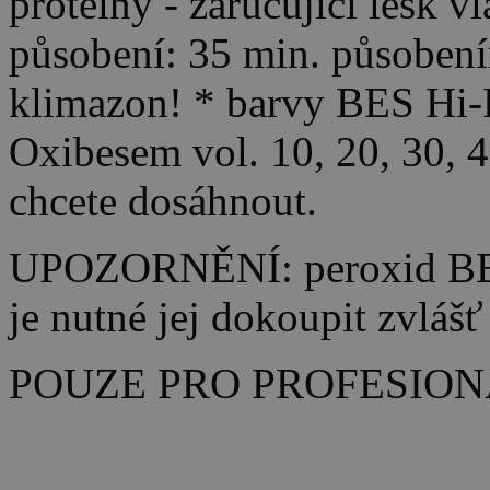
proteiny - zaručující lesk v
působení: 35 min. působení
klimazon! * barvy BES Hi-F
Oxibesem vol. 10, 20, 30, 
chcete dosáhnout.
UPOZORNĚNÍ: peroxid BES 
je nutné jej dokoupit zvlášť
POUZE PRO PROFESION