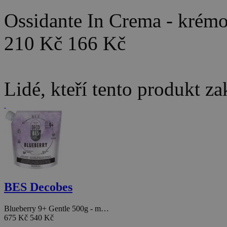
Ossidante In Crema - kré
210 Kč
166 Kč
Lidé, kteří tento produkt za
BES Decobes
Blueberry 9+ Gentle 500g - m…
675 Kč
540 Kč