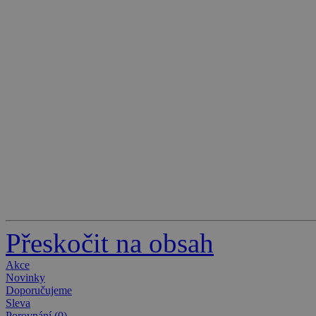
Přeskočit na obsah
Akce
Novinky
Doporučujeme
Sleva
Porovnání (0)