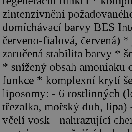
regenerační funkci * komple
zintenzivnění požadovaného
domíchávací barvy BES Inten
červeno-fialová, červená) *
zaručená stabilita barvy * 
* snížený obsah amoniaku o
funkce * komplexní krytí š
liposomy: - 6 rostlinných (
třezalka, mořský dub, lípa)
včelí vosk - nahrazující ch