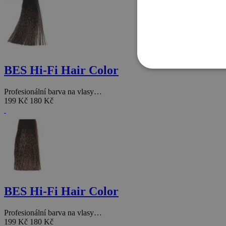
BES Hi-Fi Hair Color
Profesionální barva na vlasy…
199 Kč
180 Kč
BES Hi-Fi Hair Color
Profesionální barva na vlasy…
199 Kč
180 Kč