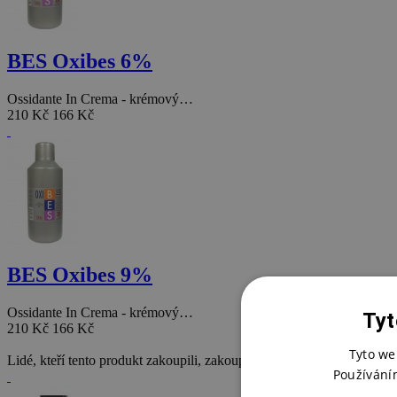
BES Oxibes 6%
Ossidante In Crema - krémový…
210 Kč
166 Kč
BES Oxibes 9%
Ossidante In Crema - krémový…
Tyt
210 Kč
166 Kč
Tyto we
Lidé, kteří tento produkt zakoupili, zakoupili také
Používání