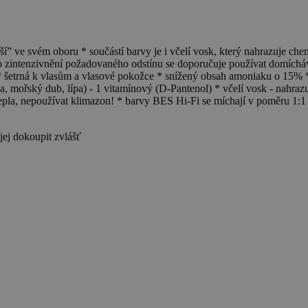
í” ve svém oboru * součástí barvy je i včelí vosk, který nahrazuje ch
o zintenzivnění požadovaného odstínu se doporučuje používat domícháva
 * šetrná k vlasům a vlasové pokožce * snížený obsah amoniaku o 15% *
a, mořský dub, lípa) - 1 vitamínový (D-Pantenol) * včelí vosk - nahrazu
pla, nepoužívat klimazon! * barvy BES Hi-Fi se míchají v poměru 1:1 
ej dokoupit zvlášť