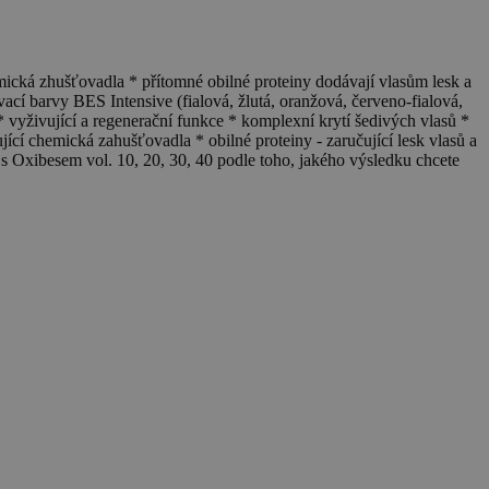
emická zhušťovadla * přítomné obilné proteiny dodávají vlasům lesk a
cí barvy BES Intensive (fialová, žlutá, oranžová, červeno-fialová,
 vyživující a regenerační funkce * komplexní krytí šedivých vlasů *
jící chemická zahušťovadla * obilné proteiny - zaručující lesk vlasů a
s Oxibesem vol. 10, 20, 30, 40 podle toho, jakého výsledku chcete