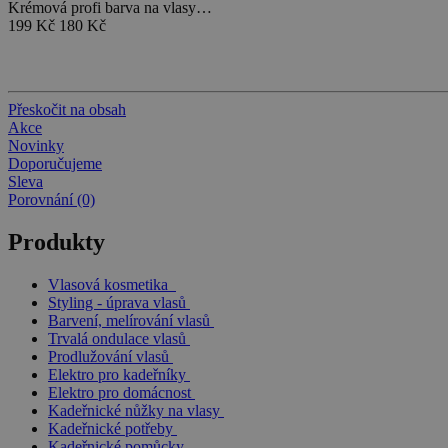
Krémová profi barva na vlasy…
199 Kč
180 Kč
Přeskočit na obsah
Akce
Novinky
Doporučujeme
Sleva
Porovnání (0)
Produkty
Vlasová kosmetika
Styling - úprava vlasů
Barvení, melírování vlasů
Trvalá ondulace vlasů
Prodlužování vlasů
Elektro pro kadeřníky
Elektro pro domácnost
Kadeřnické nůžky na vlasy
Kadeřnické potřeby
Kadeřnické pomůcky