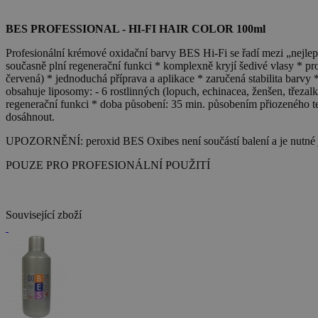
BES PROFESSIONAL - HI-FI HAIR COLOR 100ml
Profesionální krémové oxidační barvy BES Hi-Fi se řadí mezi „nejlepš
současně plní regenerační funkci * komplexně kryjí šedivé vlasy * pr
červená) * jednoduchá příprava a aplikace * zaručená stabilita barvy
obsahuje liposomy: - 6 rostlinných (lopuch, echinacea, ženšen, třezalk
regenerační funkci * doba působení: 35 min. působením přiozeného te
dosáhnout.
UPOZORNĚNÍ: peroxid BES Oxibes není součástí balení a je nutné j
POUZE PRO PROFESIONÁLNÍ POUŽITÍ
Související zboží