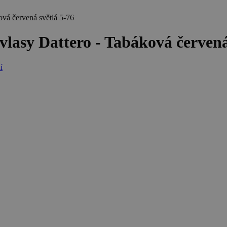
ová červená světlá 5-76
lasy Dattero - Tabáková červená
í