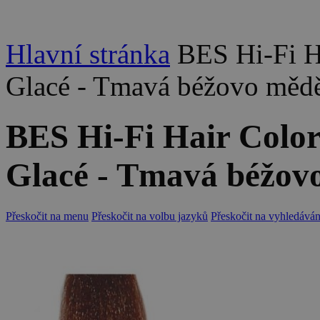
Hlavní stránka
BES Hi-Fi H
Glacé - Tmavá béžovo měd
BES Hi-Fi Hair Colo
Glacé - Tmavá béžov
Přeskočit na menu
Přeskočit na volbu jazyků
Přeskočit na vyhledáván