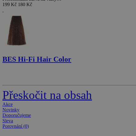
199 Kč
180 Kč
BES Hi-Fi Hair Color
Krémová profi barva na vlasy…
199 Kč
180 Kč
Přeskočit na obsah
Akce
Novinky
Doporučujeme
Sleva
Porovnání (0)