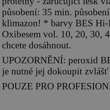
proteiny - zaručující lesk v
působení: 35 min. působení
klimazon! * barvy BES Hi-F
Oxibesem vol. 10, 20, 30, 
chcete dosáhnout.
UPOZORNĚNÍ: peroxid BES 
je nutné jej dokoupit zvlášť
POUZE PRO PROFESION