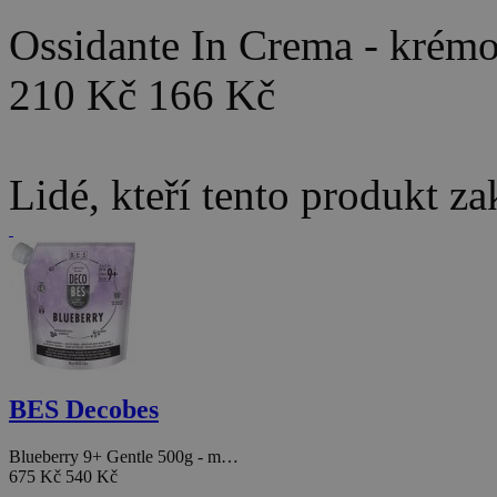
Ossidante In Crema - kré
210 Kč
166 Kč
Lidé, kteří tento produkt za
BES Decobes
Blueberry 9+ Gentle 500g - m…
675 Kč
540 Kč