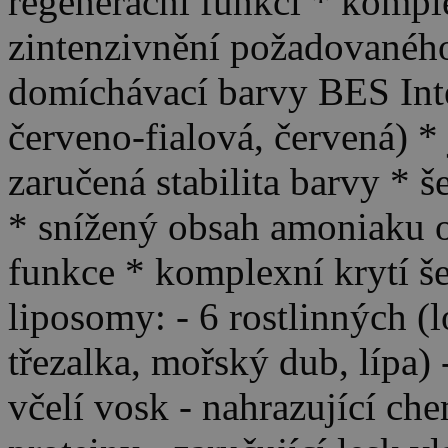
regenerační funkci * komple
zintenzivnění požadovaného
domíchávací barvy BES Inten
červeno-fialová, červená) *
zaručená stabilita barvy * 
* snížený obsah amoniaku o
funkce * komplexní krytí š
liposomy: - 6 rostlinných (
třezalka, mořský dub, lípa)
včelí vosk - nahrazující ch