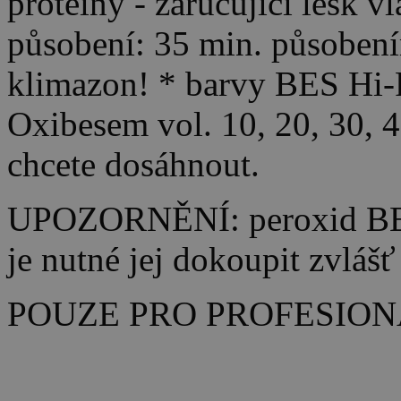
proteiny - zaručující lesk v
působení: 35 min. působení
klimazon! * barvy BES Hi-F
Oxibesem vol. 10, 20, 30, 
chcete dosáhnout.
UPOZORNĚNÍ: peroxid BES 
je nutné jej dokoupit zvlášť
POUZE PRO PROFESION