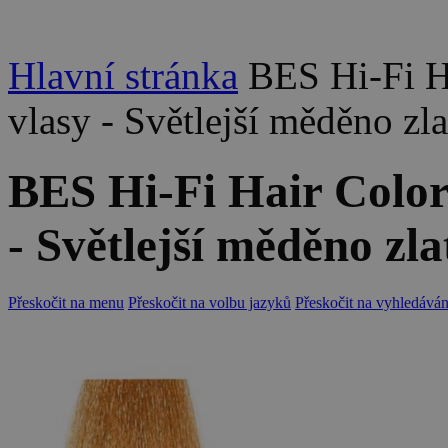
Hlavní stránka
BES Hi-Fi H
vlasy - Světlejší měděno zl
BES Hi-Fi Hair Colo
- Světlejší měděno zla
Přeskočit na menu
Přeskočit na volbu jazyků
Přeskočit na vyhledáván