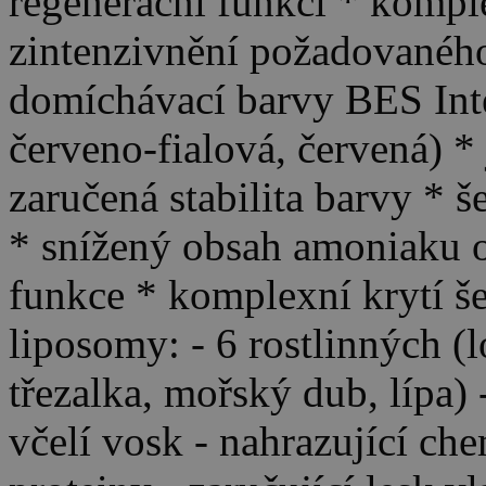
regenerační funkci * komple
zintenzivnění požadovaného
domíchávací barvy BES Inten
červeno-fialová, červená) *
zaručená stabilita barvy * 
* snížený obsah amoniaku o
funkce * komplexní krytí š
liposomy: - 6 rostlinných (
třezalka, mořský dub, lípa)
včelí vosk - nahrazující ch