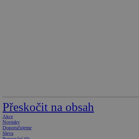
Přeskočit na obsah
Akce
Novinky
Doporučujeme
Sleva
Porovnání (0)