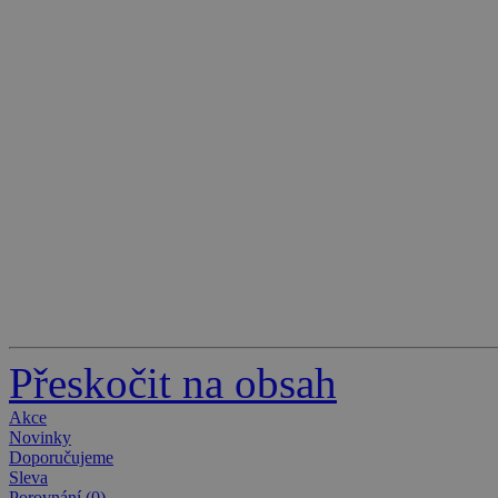
Přeskočit na obsah
Akce
Novinky
Doporučujeme
Sleva
Porovnání (0)