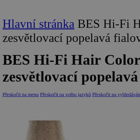
Hlavní stránka
BES Hi-Fi Ha
zesvětlovací popelavá fial
BES Hi-Fi Hair Color 
zesvětlovací popelavá
Přeskočit na menu
Přeskočit na volbu jazyků
Přeskočit na vyhledáván