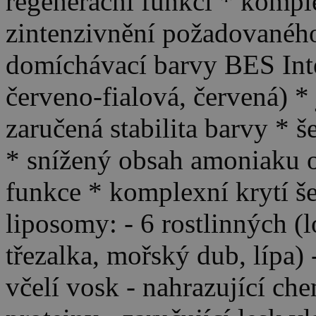
regenerační funkci * komple
zintenzivnění požadovaného
domíchávací barvy BES Inten
červeno-fialová, červená) *
zaručená stabilita barvy * 
* snížený obsah amoniaku o
funkce * komplexní krytí š
liposomy: - 6 rostlinných (
třezalka, mořský dub, lípa)
včelí vosk - nahrazující ch