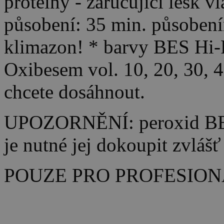
proteiny - zaručující lesk v
působení: 35 min. působení
klimazon! * barvy BES Hi-F
Oxibesem vol. 10, 20, 30, 
chcete dosáhnout.
UPOZORNĚNÍ: peroxid BES 
je nutné jej dokoupit zvlášť
POUZE PRO PROFESION