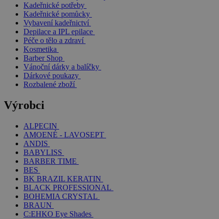
Kadeřnické potřeby
Kadeřnické pomůcky
Vybavení kadeřnictví
Depilace a IPL epilace
Péče o tělo a zdraví
Kosmetika
Barber Shop
Vánoční dárky a balíčky
Dárkové poukazy
Rozbalené zboží
Výrobci
ALPECIN
AMOENÉ - LAVOSEPT
ANDIS
BABYLISS
BARBER TIME
BES
BK BRAZIL KERATIN
BLACK PROFESSIONAL
BOHEMIA CRYSTAL
BRAUN
C:EHKO Eye Shades