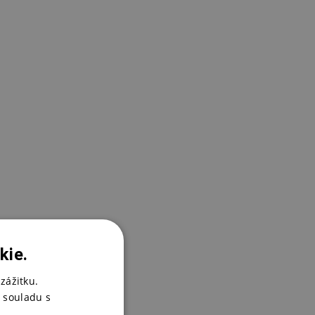
K
1
K
1
kie.
zážitku.
 souladu s