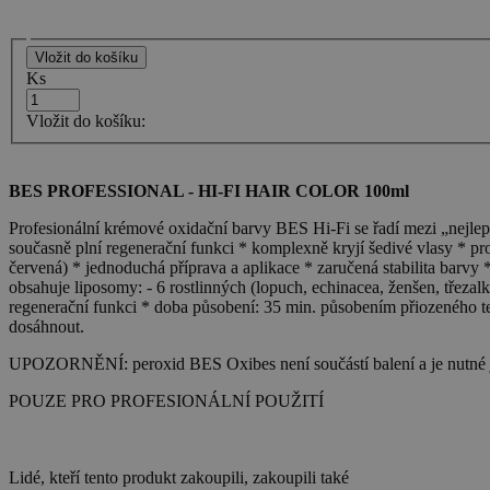
Ks
Vložit do košíku:
BES PROFESSIONAL - HI-FI HAIR COLOR 100ml
Profesionální krémové oxidační barvy BES Hi-Fi se řadí mezi „nejlepš
současně plní regenerační funkci * komplexně kryjí šedivé vlasy * pr
červená) * jednoduchá příprava a aplikace * zaručená stabilita barvy
obsahuje liposomy: - 6 rostlinných (lopuch, echinacea, ženšen, třezalk
regenerační funkci * doba působení: 35 min. působením přiozeného te
dosáhnout.
UPOZORNĚNÍ: peroxid BES Oxibes není součástí balení a je nutné j
POUZE PRO PROFESIONÁLNÍ POUŽITÍ
Lidé, kteří tento produkt zakoupili, zakoupili také