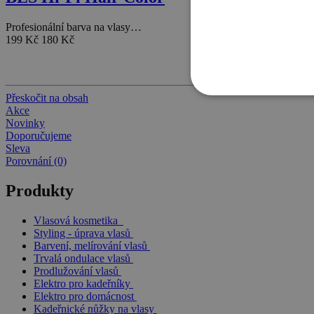
Profesionální barva na vlasy…
199 Kč
180 Kč
Přeskočit na obsah
Akce
Novinky
Doporučujeme
Sleva
Porovnání (0)
Produkty
Vlasová kosmetika
Styling - úprava vlasů
Barvení, melírování vlasů
Trvalá ondulace vlasů
Prodlužování vlasů
Elektro pro kadeřníky
Elektro pro domácnost
Kadeřnické nůžky na vlasy