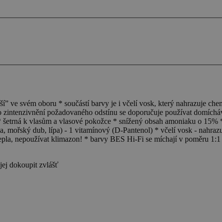
í” ve svém oboru * součástí barvy je i včelí vosk, který nahrazuje ch
o zintenzivnění požadovaného odstínu se doporučuje používat domícháva
 * šetrná k vlasům a vlasové pokožce * snížený obsah amoniaku o 15% *
a, mořský dub, lípa) - 1 vitamínový (D-Pantenol) * včelí vosk - nahrazu
pla, nepoužívat klimazon! * barvy BES Hi-Fi se míchají v poměru 1:1 
ej dokoupit zvlášť