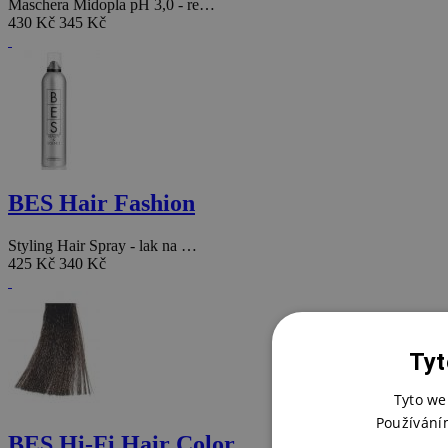
Maschera Midopla pH 3,0 - re…
430 Kč
345 Kč
BES Hair Fashion
Styling Hair Spray - lak na …
425 Kč
340 Kč
Tyt
Tyto we
Používání
BES Hi-Fi Hair Color