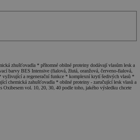
emická zhušťovadla * přítomné obilné proteiny dodávají vlasům lesk a
cí barvy BES Intensive (fialová, žlutá, oranžová, červeno-fialová,
 vyživující a regenerační funkce * komplexní krytí šedivých vlasů *
jící chemická zahušťovadla * obilné proteiny - zaručující lesk vlasů a
s Oxibesem vol. 10, 20, 30, 40 podle toho, jakého výsledku chcete