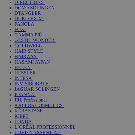
DIRECTIONS
DOVO SOLINGEN
DTANGLER
DUKO-EXIM
FANOLA
FOX
GAMMA PIÚ
GESTIL-WONDER
GOLDWELL
HAIR STYLE
HAIRWAY
HASAMI JAPAN
HELEN
HESSLER
INTESA
INVISIBOBBLE
JAGUAR SOLINGEN
JOANNA
JRL Professional
KALLOS COSMETICS
KÉRASTASE
KIEPE
LONDA
L´ORÉAL PROFESSIONNEL
LOVIEN ESSENTIAL