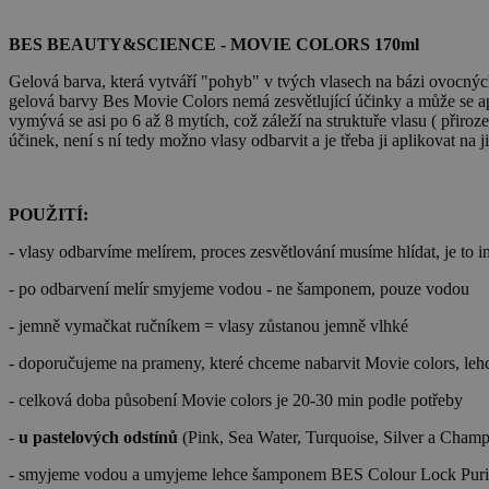
BES BEAUTY&SCIENCE - MOVIE COLORS 170ml
Gelová barva, která vytváří "pohyb" v tvých vlasech na bázi ovocnýc
gelová barvy Bes Movie Colors nemá zesvětlující účinky a může se a
vymývá se asi po 6 až 8 mytích, což záleží na struktuře vlasu ( přir
účinek, není s ní tedy možno vlasy odbarvit a je třeba ji aplikovat na 
POUŽITÍ:
- vlasy odbarvíme melírem, proces zesvětlování musíme hlídat, je to i
- po odbarvení melír smyjeme vodou - ne šamponem, pouze vodou
- jemně vymačkat ručníkem = vlasy zůstanou jemně vlhké
- doporučujeme na prameny, které chceme nabarvit Movie colors, l
- celková doba působení Movie colors je 20-30 min podle potřeby
-
u pastelových odstínů
(Pink, Sea Water, Turquoise, Silver a Cham
- smyjeme vodou a umyjeme lehce šamponem BES Colour Lock Puri