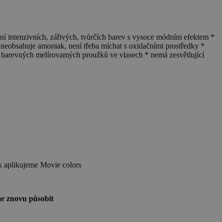
ní intenzivních, zářivých, tvůrčích barev s vysoce módním efektem *
neobsahuje amoniak, není třeba míchat s oxidačními prostředky *
ění barevných melírovamých proužků ve vlasech * nemá zesvětlující
k aplikujeme Movie colors
e znovu působit