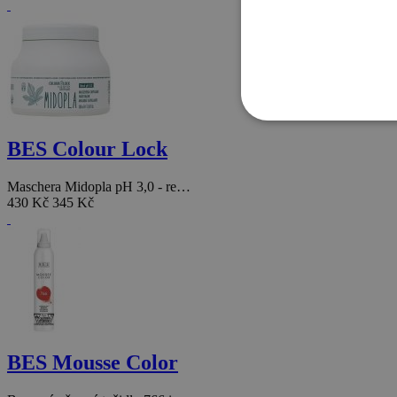
BES Colour Lock
Maschera Midopla pH 3,0 - re…
430 Kč
345 Kč
BES Mousse Color