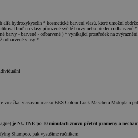
h alfa hydroxykyselin * kosmetické barvení vlasů, které umožní obdrže
plikovat buď na vlasy přirozené světlé barvy nebo předem odbarvené * 
ozené barvy - barvené - odbarvené ) * vynikající prostředek na zvýrazn
již odbarvené vlasy *
ndividuální
ehce vmačkat vlasovou masku BES Colour Lock Maschera Midopla a pa
pagne)
je NUTNÉ po 10 minutách znovu přetřít prameny a nechám
fying Shampoo, pak vysušíme ručníkem