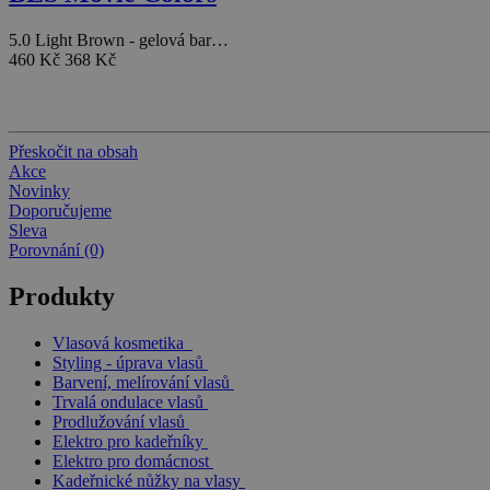
5.0 Light Brown - gelová bar…
460 Kč
368 Kč
Přeskočit na obsah
Akce
Novinky
Doporučujeme
Sleva
Porovnání (0)
Produkty
Vlasová kosmetika
Styling - úprava vlasů
Barvení, melírování vlasů
Trvalá ondulace vlasů
Prodlužování vlasů
Elektro pro kadeřníky
Elektro pro domácnost
Kadeřnické nůžky na vlasy