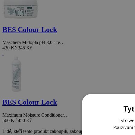
BES Colour Lock
Maschera Midopla pH 3,0 - re…
430 Kč
345 Kč
BES Colour Lock
Tyt
Maximum Moisture Conditioner…
Tyto we
560 Kč
450 Kč
Používání
Lidé, kteří tento produkt zakoupili, zakoupili také