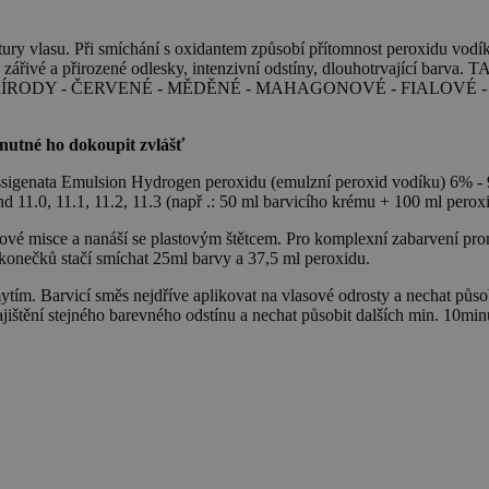
ury vlasu. Při smíchání s oxidantem způsobí přítomnost peroxidu vodíku
lé, zářivé a přirozené odlesky, intenzivní odstíny, dlouhotrvajíc
PŘÍRODY - ČERVENÉ - MĚDĚNÉ - MAHAGONOVÉ - FIALOVÉ 
 nutné ho dokoupit zvlášť
ssigenata Emulsion Hydrogen peroxidu (emulzní peroxid vodíku) 6% - 9
d 11.0, 11.1, 11.2, 11.3 (např .: 50 ml barvicího krému + 100 ml per
vé misce a nanáší se plastovým štětcem. Pro komplexní zabarvení prom
konečků stačí smíchat 25ml barvy a 37,5 ml peroxidu.
ím. Barvicí směs nejdříve aplikovat na vlasové odrosty a nechat působit
ajištění stejného barevného odstínu a nechat působit dalších min. 10mi