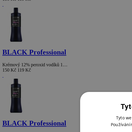
BLACK Professional
Krémový 12% peroxid vodíků 1…
150 Kč
119 Kč
Tyt
Tyto we
BLACK Professional
Používání