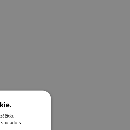
K
8
kie.
zážitku.
 souladu s