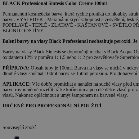
BLACK Professional Sintesis Color Creme 100ml
Permanentní kosmetická barva, která rychle proniká do hloubky strukt
barvu. VÝSLEDEK - Maximální krycí schopnost a zesvětlení, lesk
POPELAVÉ - TEPLÉ - ZLATAVÉ - KAŠTANOVÉ - SVĚTLO 
BLOND ODSTÍNY.
Balení barvy na vlasy Black Professional neobsahuje peroxid. Je
Barvy na vlasy Black Sintesis se doporučují míchat s Black Acqua O
oxidantem 12% v poměru 1: 1,5 nebo 1: 2 pro zesvětlovače Superblon
PŘÍPRAVA:
Obsah tuby je 100ml. Barva na vlasy se míchá v nekovo
dlouhé vlasy smíchat 100ml barvy se 150ml peroxidu. Pro dobarvení 
APLIKACE:
Vše dobře promíchat a nanášet na suché vlasy před umyt
barvu rovnoměrně rozetřít až ke kořínkům a po celé délce vlasů pro z
vlasů. Nakonec opláchnout a umýt šamponem na barvené vlasy.
URČENÉ PRO PROFESIONÁLNÍ POUŽITÍ
Související zboží