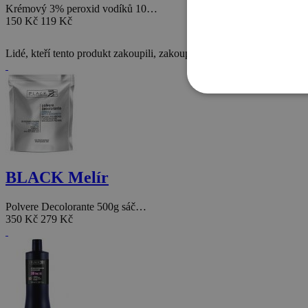
Krémový 3% peroxid vodíků 10…
150 Kč
119 Kč
Lidé, kteří tento produkt zakoupili, zakoupili také
BLACK Melír
Polvere Decolorante 500g sáč…
350 Kč
279 Kč