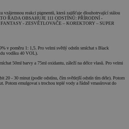
 vzájemnou reakci pigmentů, která zajišťuje dlouhotrvající stálou
í barva. TATO ŘADA OBSAHUJE 111 ODSTÍNŮ: PŘÍRODNÍ -
- FANTASY - ZESVĚTLOVAČE – KOREKTORY – SUPER
% v poměru 1: 1,5. Pro velmi světlý odstín smíchat s Black
oxidu vodíku 40 VOL).
íchat 50ml barvy a 75ml oxidantu, záleží na délce vlasů. Pro velmi
 20 - 30 minut (podle odstínu, čím světlejší odstín tím déle). Potom
nut. Potom emulgovat s trochou teplé vody a řádně vmasírovat do