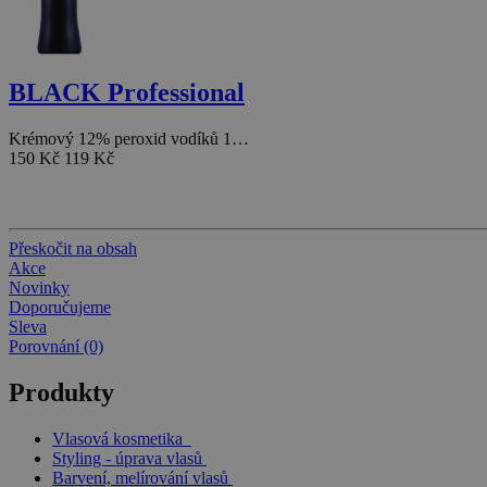
BLACK Professional
Krémový 12% peroxid vodíků 1…
150 Kč
119 Kč
Přeskočit na obsah
Akce
Novinky
Doporučujeme
Sleva
Porovnání (0)
Produkty
Vlasová kosmetika
Styling - úprava vlasů
Barvení, melírování vlasů