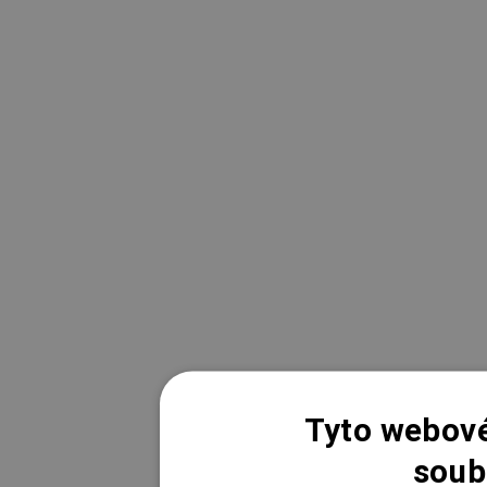
Tyto webové
soub