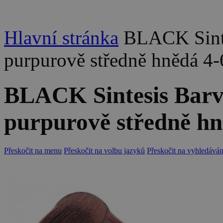
Hlavní stránka
BLACK Sinte
purpurově středně hnědá 4-
BLACK Sintesis Barva
purpurově středně hn
Přeskočit na menu
Přeskočit na volbu jazyků
Přeskočit na vyhledáván