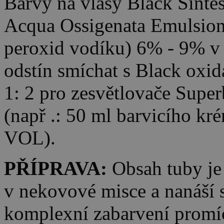
Barvy na vlasy Black Sintes
Acqua Ossigenata Emulsion
peroxid vodíku) 6% - 9% v 
odstín smíchat s Black oxi
1: 2 pro zesvětlovače Super
(např .: 50 ml barvicího k
VOL).
PŘÍPRAVA:
Obsah tuby je
v nekovové misce a nanáší 
komplexní zabarvení promí