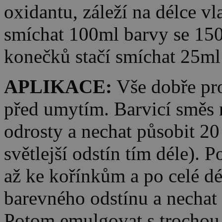
oxidantu, záleží na délce v
smíchat 100ml barvy se 150
konečků stačí smíchat 25ml
APLIKACE:
Vše dobře pro
před umytím. Barvicí směs 
odrosty a nechat působit 20
světlejší odstín tím déle).
až ke kořínkům a po celé dél
barevného odstínu a nechat 
Potom emulgovat s trochou 