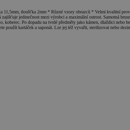
11,5mm, tloušťka 2mm * Různé vzory obrazců * Velmi kvalitní prov
á zajišťuje jedinečnost mezi výrobci a maximální ostrost. Samotná brus
ino, koberec. Po dopadu na tvrdé předměty jako kámen, dlaždici nebo
e použít kartáček a saponát. Lze jej též vyvařit, sterilizovat nebo dezi