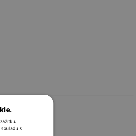
6
S
6
kie.
zážitku.
 souladu s