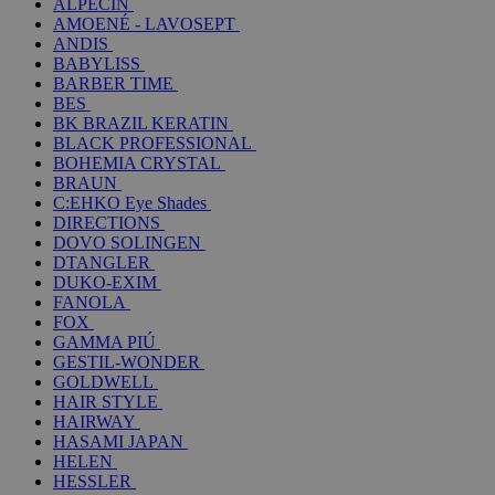
ALPECIN
AMOENÉ - LAVOSEPT
ANDIS
BABYLISS
BARBER TIME
BES
BK BRAZIL KERATIN
BLACK PROFESSIONAL
BOHEMIA CRYSTAL
BRAUN
C:EHKO Eye Shades
DIRECTIONS
DOVO SOLINGEN
DTANGLER
DUKO-EXIM
FANOLA
FOX
GAMMA PIÚ
GESTIL-WONDER
GOLDWELL
HAIR STYLE
HAIRWAY
HASAMI JAPAN
HELEN
HESSLER