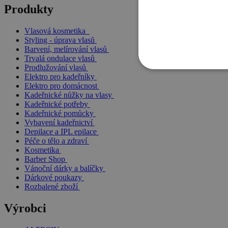
Produkty
Vlasová kosmetika
Styling - úprava vlasů
Barvení, melírování vlasů
Trvalá ondulace vlasů
Prodlužování vlasů
Elektro pro kadeřníky
Elektro pro domácnost
Kadeřnické nůžky na vlasy
Kadeřnické potřeby
Kadeřnické pomůcky
Vybavení kadeřnictví
Depilace a IPL epilace
Péče o tělo a zdraví
Kosmetika
Barber Shop
Vánoční dárky a balíčky
Dárkové poukazy
Rozbalené zboží
Výrobci