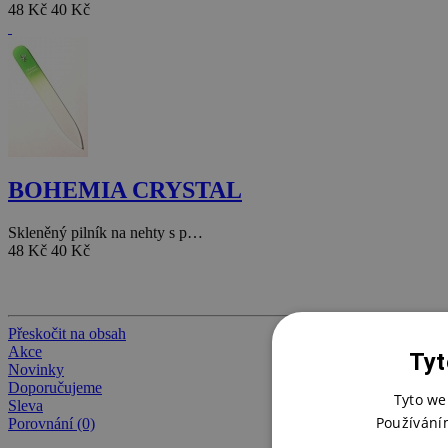
48 Kč
40 Kč
BOHEMIA CRYSTAL
Skleněný pilník na nehty s p…
48 Kč
40 Kč
Přeskočit na obsah
Akce
Tyt
Novinky
Doporučujeme
Tyto we
Sleva
Používání
Porovnání (0)