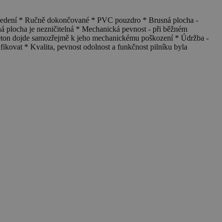
edení * Ručně dokončované * PVC pouzdro * Brusná plocha -
ná plocha je nezničitelná * Mechanická pevnost - při běžném
 beton dojde samozřejmě k jeho mechanickému poškození * Údržba -
nfikovat * Kvalita, pevnost odolnost a funkčnost pilníku byla
S
4