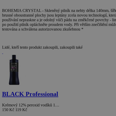
BOHEMIA CRYSTAL - Skleněný pilník na nehty délka 140mm, šířka 
brusné oboustranné plochy jsou leptány zcela novou technologií, kter
používání nepraskne a je odolný vůči pádu na změkčené povrchy - l
po použití pilník opláchněte proudem vody. Při větším znečištění můžet
testována a schválena autorizovanou zkušebnou *
Lidé, kteří tento produkt zakoupili, zakoupili také
BLACK Professional
Krémový 12% peroxid vodíků 1…
150 Kč
119 Kč