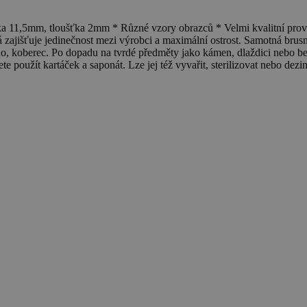
11,5mm, tloušťka 2mm * Různé vzory obrazců * Velmi kvalitní prov
á zajišťuje jedinečnost mezi výrobci a maximální ostrost. Samotná brus
ino, koberec. Po dopadu na tvrdé předměty jako kámen, dlaždici nebo
e použít kartáček a saponát. Lze jej též vyvařit, sterilizovat nebo dezi