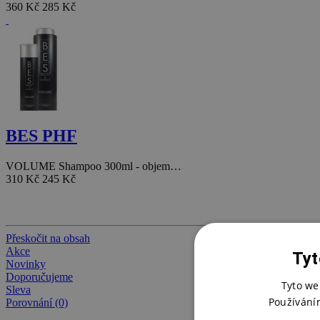
360 Kč
285 Kč
BES PHF
VOLUME Shampoo 300ml - objem…
310 Kč
245 Kč
Přeskočit na obsah
Akce
Tyt
Novinky
Doporučujeme
Tyto we
Sleva
Používání
Porovnání (0)