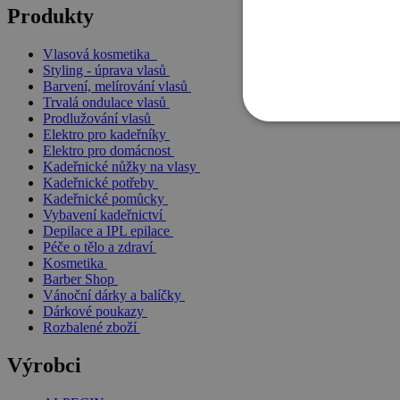
Produkty
Vlasová kosmetika
Styling - úprava vlasů
Barvení, melírování vlasů
Trvalá ondulace vlasů
Prodlužování vlasů
Elektro pro kadeřníky
Elektro pro domácnost
Kadeřnické nůžky na vlasy
Kadeřnické potřeby
Kadeřnické pomůcky
Vybavení kadeřnictví
Depilace a IPL epilace
Péče o tělo a zdraví
Kosmetika
Barber Shop
Vánoční dárky a balíčky
Dárkové poukazy
Rozbalené zboží
Výrobci