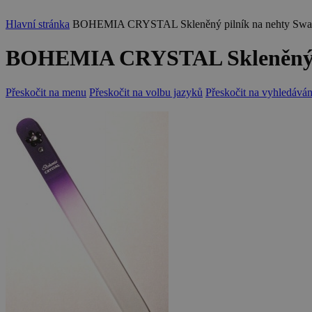
Hlavní stránka
BOHEMIA CRYSTAL Skleněný pilník na nehty Swaro
BOHEMIA CRYSTAL Skleněný pil
Přeskočit na menu
Přeskočit na volbu jazyků
Přeskočit na vyhledáván