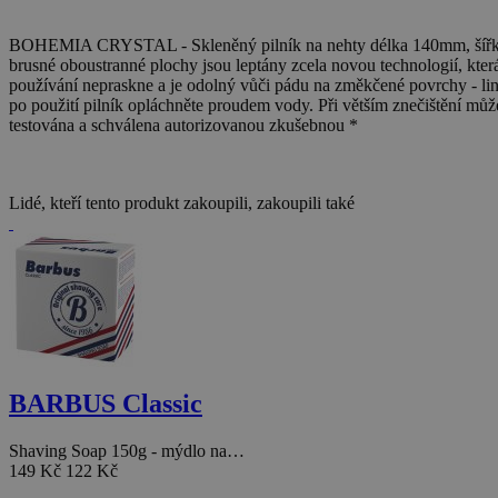
BOHEMIA CRYSTAL - Skleněný pilník na nehty délka 140mm, šířka 
brusné oboustranné plochy jsou leptány zcela novou technologií, kter
používání nepraskne a je odolný vůči pádu na změkčené povrchy - l
po použití pilník opláchněte proudem vody. Při větším znečištění můžet
testována a schválena autorizovanou zkušebnou *
Lidé, kteří tento produkt zakoupili, zakoupili také
BARBUS Classic
Shaving Soap 150g - mýdlo na…
149 Kč
122 Kč