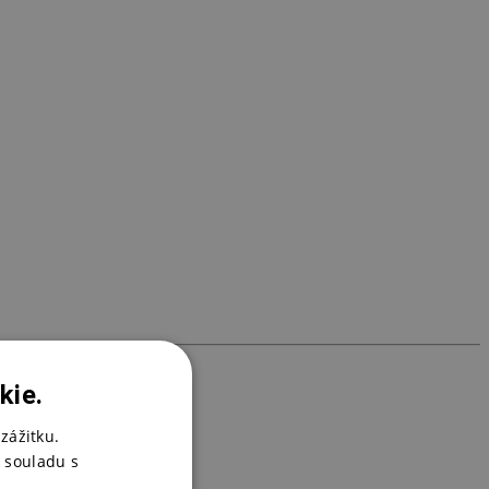
3
K
1
kie.
zážitku.
 souladu s