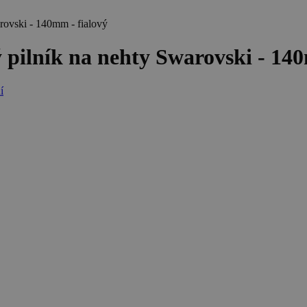
vski - 140mm - fialový
ník na nehty Swarovski - 140m
í