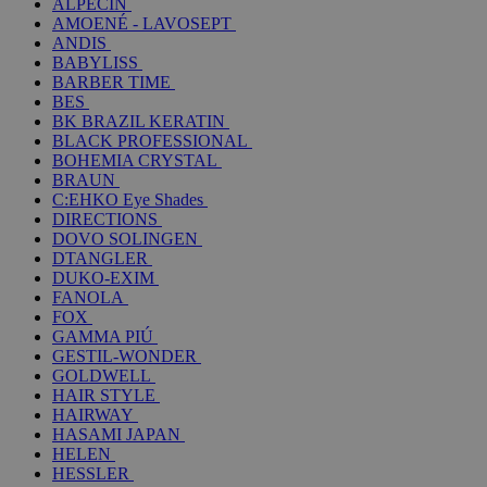
ALPECIN
AMOENÉ - LAVOSEPT
ANDIS
BABYLISS
BARBER TIME
BES
BK BRAZIL KERATIN
BLACK PROFESSIONAL
BOHEMIA CRYSTAL
BRAUN
C:EHKO Eye Shades
DIRECTIONS
DOVO SOLINGEN
DTANGLER
DUKO-EXIM
FANOLA
FOX
GAMMA PIÚ
GESTIL-WONDER
GOLDWELL
HAIR STYLE
HAIRWAY
HASAMI JAPAN
HELEN
HESSLER