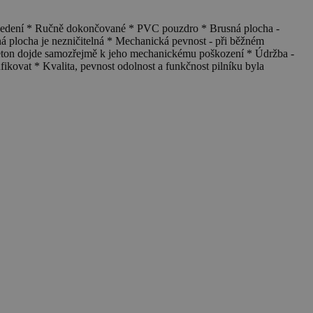
edení * Ručně dokončované * PVC pouzdro * Brusná plocha -
ná plocha je nezničitelná * Mechanická pevnost - při běžném
 beton dojde samozřejmě k jeho mechanickému poškození * Údržba -
nfikovat * Kvalita, pevnost odolnost a funkčnost pilníku byla
U
3