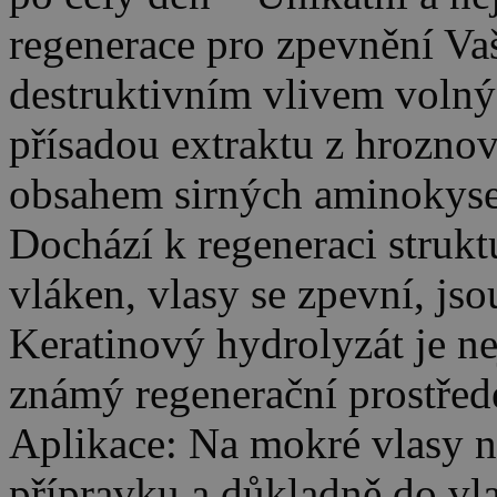
regenerace pro zpevnění Vaš
destruktivním vlivem volný
přísadou extraktu z hrozno
obsahem sirných aminokysel
Dochází k regeneraci struk
vláken, vlasy se zpevní, jsou
Keratinový hydrolyzát je ne
známý regenerační prostřed
Aplikace: Na mokré vlasy n
přípravku a důkladně do vla