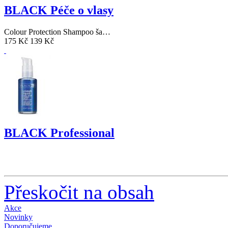
BLACK Péče o vlasy
Colour Protection Shampoo ša…
175 Kč
139 Kč
BLACK Professional
Cristalli Liquidi BLU 100ml …
350 Kč
279 Kč
Přeskočit na obsah
Akce
Novinky
Doporučujeme