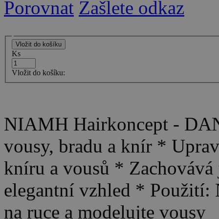
Porovnat
Zašlete odkaz
Ks
Vložit do košíku:
NIAMH Hairkoncept - DAN
vousy, bradu a knír * Upravu
kníru a vousů * Zachovává j
elegantní vzhled * Použití:
na ruce a modelujte vousy