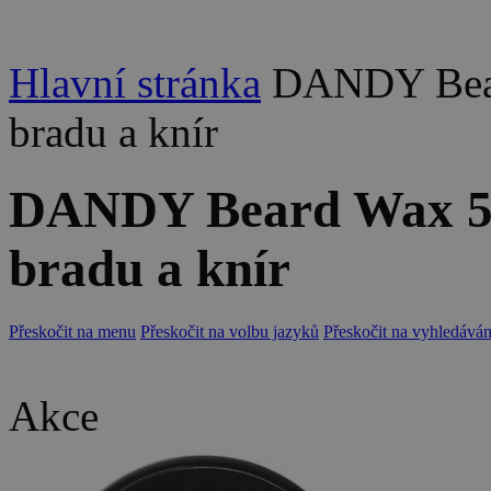
Hlavní stránka
DANDY Bear
bradu a knír
DANDY Beard Wax 50m
bradu a knír
Přeskočit na menu
Přeskočit na volbu jazyků
Přeskočit na vyhledáván
Akce