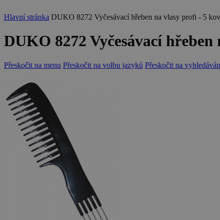
Hlavní stránka
DUKO 8272 Vyčesávací hřeben na vlasy profi - 5 ko
DUKO 8272 Vyčesávací hřeben na
Přeskočit na menu
Přeskočit na volbu jazyků
Přeskočit na vyhledáván