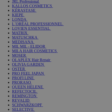
JRL Professional
KALLOS COSMETICS
KÉRASTASE
KIEPE
LONDA
L´ORÉAL PROFESSIONNEL
LOVIEN ESSENTIAL
MATRIX
MATUSCHKA
MEDISANA
MIL MIL - ELIDOR
MILA HAIR COSMETICS
MOSER
OLAPLEX Hair Repair
OLIVIA GARDEN
OSTER
PRO FEEL JAPAN
PROFI LINE
PRORASO
QUEEN HELENE
REFECTOCIL
REMINGTON
REVALID
SCHWARZKOPF
SELECTIVE