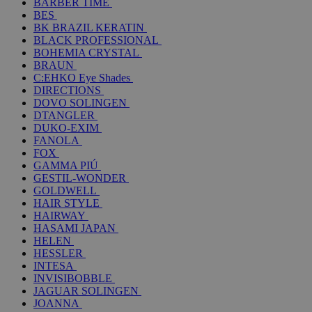
BARBER TIME
BES
BK BRAZIL KERATIN
BLACK PROFESSIONAL
BOHEMIA CRYSTAL
BRAUN
C:EHKO Eye Shades
DIRECTIONS
DOVO SOLINGEN
DTANGLER
DUKO-EXIM
FANOLA
FOX
GAMMA PIÚ
GESTIL-WONDER
GOLDWELL
HAIR STYLE
HAIRWAY
HASAMI JAPAN
HELEN
HESSLER
INTESA
INVISIBOBBLE
JAGUAR SOLINGEN
JOANNA