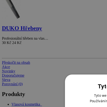
DUKO Hřebeny
Profesionální hřeben na vlas…
30 Kč
24 Kč
Přeskočit na obsah
Akce
Novinky
Doporučujeme
Sleva
Porovnání (0)
Tyt
Produkty
Tyto we
Používání
Vlasová kosmetika