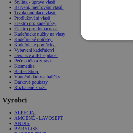
Styling - úprava vlasů
Barvení, melírování vlasů
Trvalá ondulace vlasů
Prodlužování vlasů
Elektro pro kadeřníky
Elektro pro domácnost
Kadeřnické nůžky na vlasy
Kadeřnické potřeby
Kadeřnické pomůcky
Vybavení kadeřnictví
Depilace a IPL epilace
Péče o tělo a zdraví
Kosmetika
Barber Shop
Vánoční dárky a balíčky
Dárkové poukazy
Rozbalené zboží
Výrobci
ALPECIN
AMOENÉ - LAVOSEPT
ANDIS
BABYLISS