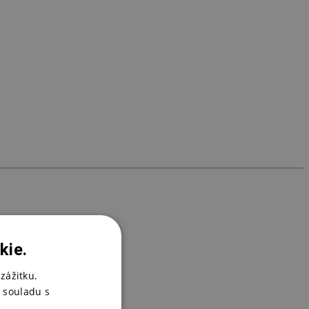
H
3
kie.
zážitku.
 souladu s