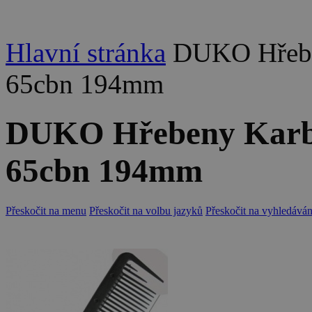
Hlavní stránka
DUKO Hřebe
65cbn 194mm
DUKO Hřebeny Karbo
65cbn 194mm
Přeskočit na menu
Přeskočit na volbu jazyků
Přeskočit na vyhledáván