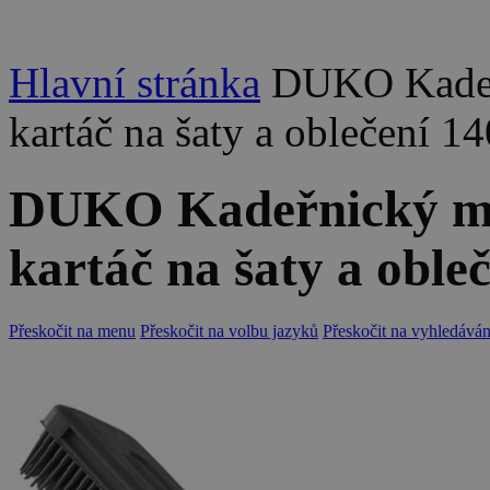
Hlavní stránka
DUKO Kadeřn
kartáč na šaty a oblečení 
DUKO Kadeřnický mat
kartáč na šaty a obl
Přeskočit na menu
Přeskočit na volbu jazyků
Přeskočit na vyhledáván