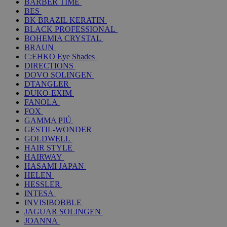
BARBER TIME
BES
BK BRAZIL KERATIN
BLACK PROFESSIONAL
BOHEMIA CRYSTAL
BRAUN
C:EHKO Eye Shades
DIRECTIONS
DOVO SOLINGEN
DTANGLER
DUKO-EXIM
FANOLA
FOX
GAMMA PIÚ
GESTIL-WONDER
GOLDWELL
HAIR STYLE
HAIRWAY
HASAMI JAPAN
HELEN
HESSLER
INTESA
INVISIBOBBLE
JAGUAR SOLINGEN
JOANNA