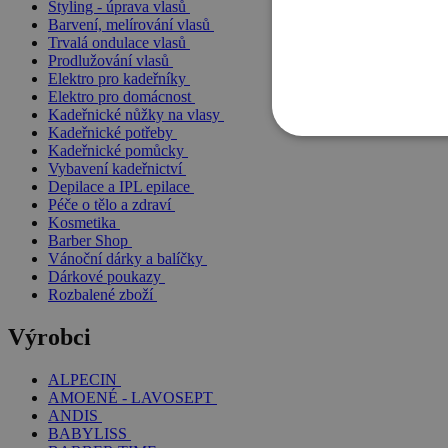
Styling - úprava vlasů
Barvení, melírování vlasů
Trvalá ondulace vlasů
Prodlužování vlasů
Elektro pro kadeřníky
Elektro pro domácnost
Kadeřnické nůžky na vlasy
Kadeřnické potřeby
Kadeřnické pomůcky
Vybavení kadeřnictví
Depilace a IPL epilace
Péče o tělo a zdraví
Kosmetika
Barber Shop
Vánoční dárky a balíčky
Dárkové poukazy
Rozbalené zboží
Výrobci
ALPECIN
AMOENÉ - LAVOSEPT
ANDIS
BABYLISS