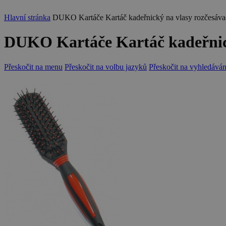
Hlavní stránka
DUKO Kartáče Kartáč kadeřnický na vlasy rozčesáva
DUKO Kartáče Kartáč kadeřnick
Přeskočit na menu
Přeskočit na volbu jazyků
Přeskočit na vyhledáván