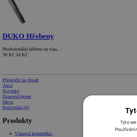
DUKO Hřebeny
Profesionální hřeben na vlas…
30 Kč
24 Kč
Přeskočit na obsah
Akce
Novinky
Doporučujeme
Sleva
Porovnání (0)
Tyt
Produkty
Tyto we
Používání
Vlasová kosmetika