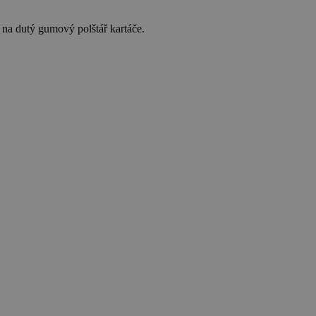
 na dutý gumový polštář kartáče.
P
3