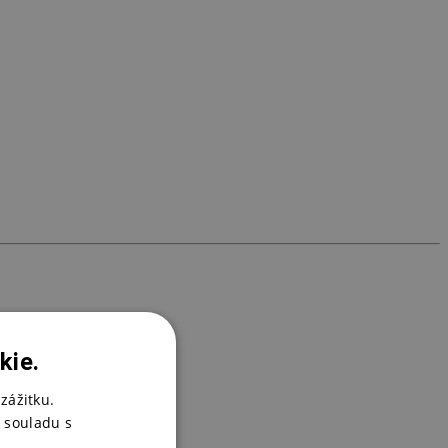
T
2
kie.
zážitku.
 souladu s