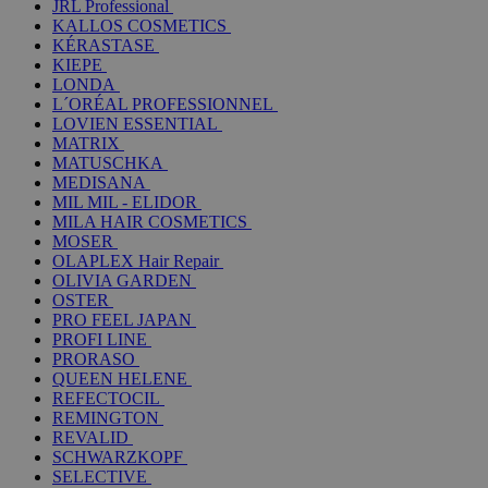
JRL Professional
KALLOS COSMETICS
KÉRASTASE
KIEPE
LONDA
L´ORÉAL PROFESSIONNEL
LOVIEN ESSENTIAL
MATRIX
MATUSCHKA
MEDISANA
MIL MIL - ELIDOR
MILA HAIR COSMETICS
MOSER
OLAPLEX Hair Repair
OLIVIA GARDEN
OSTER
PRO FEEL JAPAN
PROFI LINE
PRORASO
QUEEN HELENE
REFECTOCIL
REMINGTON
REVALID
SCHWARZKOPF
SELECTIVE