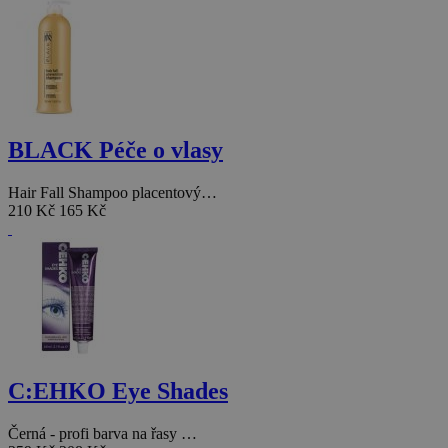
BLACK Péče o vlasy
Hair Fall Shampoo placentový…
210 Kč
165 Kč
C:EHKO Eye Shades
Černá - profi barva na řasy …