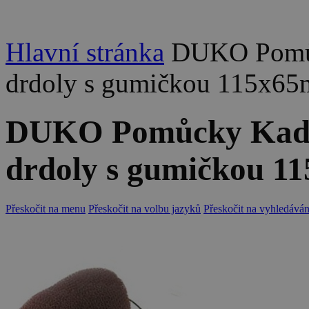
Hlavní stránka
DUKO Pomůc
drdoly s gumičkou 115x65
DUKO Pomůcky Kade
drdoly s gumičkou 1
Přeskočit na menu
Přeskočit na volbu jazyků
Přeskočit na vyhledáván