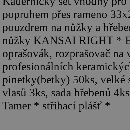
Kadeřnický set vhodný pro u
popruhem přes rameno 33x
pouzdrem na nůžky a hřeben
nůžky KANSAI RIGHT * Bři
oprašovák, rozprašovač na v
profesionálních keramických
pinetky(betky) 50ks, velké 
vlasů 3ks, sada hřebenů 4ks
Tamer * střihací plášť *