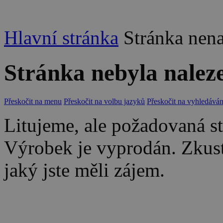
Hlavní stránka
Stránka nen
Stránka nebyla nalez
Přeskočit na menu
Přeskočit na volbu jazyků
Přeskočit na vyhledáván
Litujeme, ale požadovaná str
Výrobek je vyprodán. Zkus
jaký jste měli zájem.