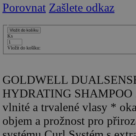
Porovnat
Zašlete odkaz
Ks
Vložit do košíku:
GOLDWELL DUALSENSES 
HYDRATING SHAMPOO 250
vlnité a trvalené vlasy * ok
objem a prožnost pro přiroz
systému Curl Systém s ext