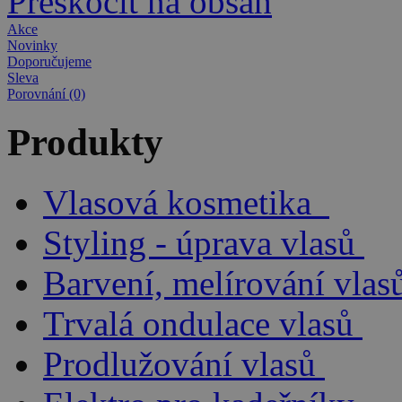
Přeskočit na obsah
Akce
Novinky
Doporučujeme
Sleva
Porovnání (0)
Produkty
Vlasová kosmetika
Styling - úprava vlasů
Barvení, melírování vlas
Trvalá ondulace vlasů
Prodlužování vlasů