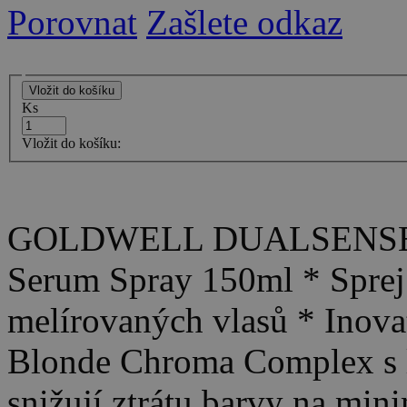
Porovnat
Zašlete odkaz
Ks
Vložit do košíku:
GOLDWELL DUALSENSES -
Serum Spray 150ml * Sprej 
melírovaných vlasů * Inova
Blonde Chroma Complex s l
snižují ztrátu barvy na min