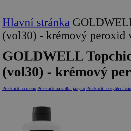
Hlavní stránka
GOLDWELL T
(vol30) - krémový peroxid
GOLDWELL Topchic 
(vol30) - krémový pe
Přeskočit na menu
Přeskočit na volbu jazyků
Přeskočit na vyhledáván