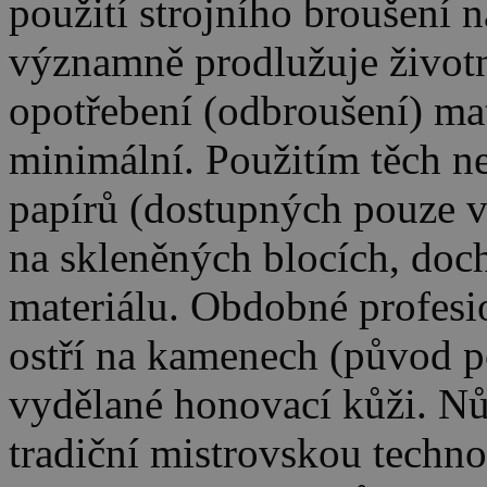
použití strojního broušení 
významně prodlužuje životn
opotřebení (odbroušení) mat
minimální. Použitím těch n
papírů (dostupných pouze v
na skleněných blocích, do
materiálu. Obdobné profesio
ostří na kamenech (původ p
vydělané honovací kůži. N
tradiční mistrovskou techno