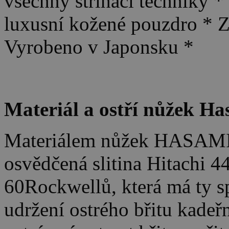
všechny střihací techniky * 
luxusní kožené pouzdro * Zá
Vyrobeno v Japonsku *
Materiál a ostří nůžek H
Materiálem nůžek HASAMI P
osvědčená slitina Hitachi 4
60Rockwellů, která má ty s
udržení ostrého břitu kade