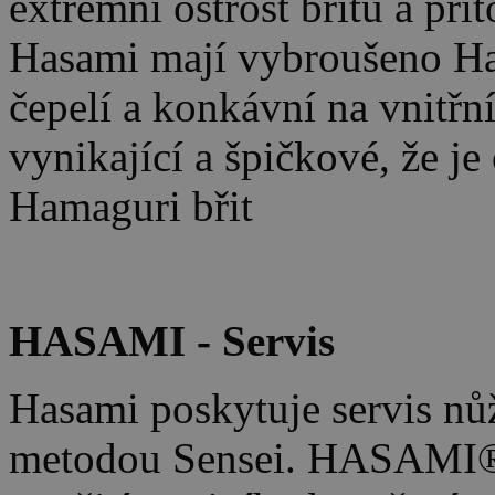
extrémní ostrost břitu a př
Hasami mají vybroušeno Ha
čepelí a konkávní na vnitřní 
vynikající a špičkové, že j
Hamaguri břit
HASAMI - Servis
Hasami poskytuje servis nůž
metodou Sensei. HASAMI® z