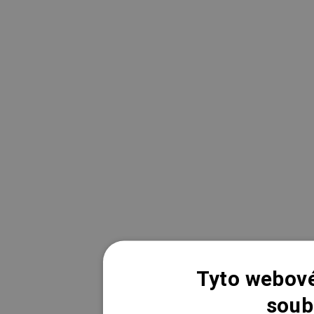
Tyto webové
soub