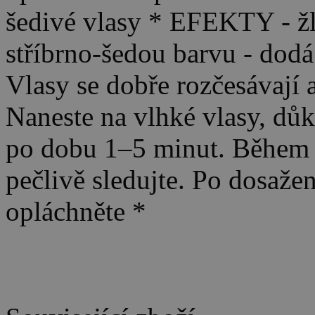
šedivé vlasy * EFEKTY - žl
stříbrno-šedou barvu - dodá
Vlasy se dobře rozčesávají 
Naneste na vlhké vlasy, důk
po dobu 1–5 minut. Během 
pečlivě sledujte. Po dosaž
opláchněte *