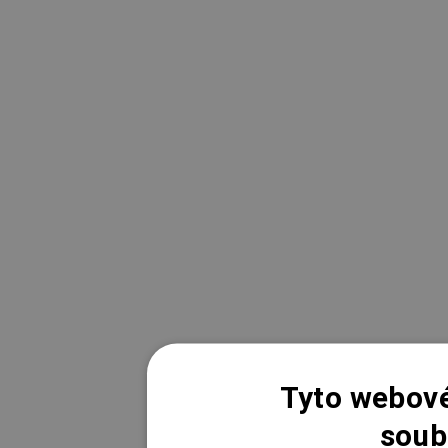
Tyto webové
soub