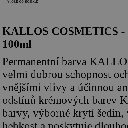
Vložit do košíku:
KALLOS COSMETICS - K
100ml
Permanentní barva KALLO
velmi dobrou schopnost oc
vnějšími vlivy a účinnou an
odstínů krémových barev K
barvy, výborné krytí šedin, 
hebkost a poskytuje dlouho