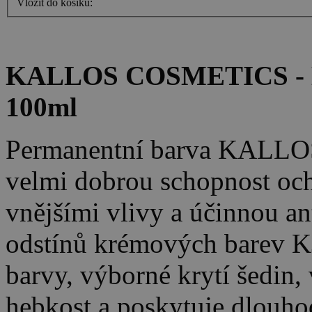
Vložit do košíku:
KALLOS COSMETICS - K
100ml
Permanentní barva KALLO
velmi dobrou schopnost oc
vnějšími vlivy a účinnou an
odstínů krémových barev K
barvy, výborné krytí šedin, 
hebkost a poskytuje dlouho