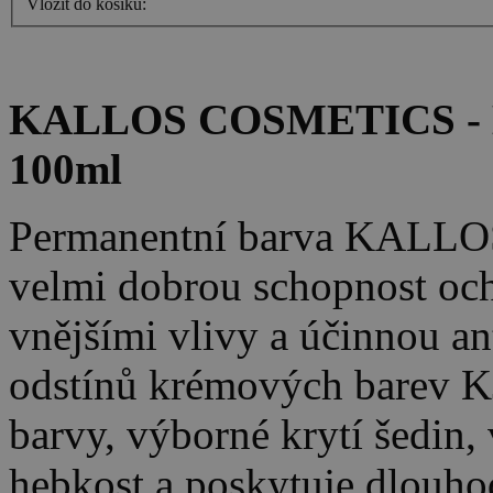
Vložit do košíku:
KALLOS COSMETICS - K
100ml
Permanentní barva KALLO
velmi dobrou schopnost oc
vnějšími vlivy a účinnou an
odstínů krémových barev K
barvy, výborné krytí šedin, 
hebkost a poskytuje dlouho