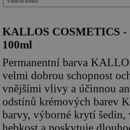
Vložit do košíku:
KALLOS COSMETICS - K
100ml
Permanentní barva KALLO
velmi dobrou schopnost oc
vnějšími vlivy a účinnou an
odstínů krémových barev K
barvy, výborné krytí šedin, 
hebkost a poskytuje dlouho