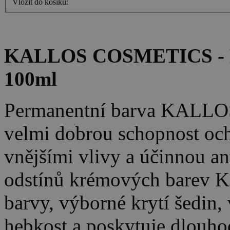
Vložit do košíku:
KALLOS COSMETICS - K
100ml
Permanentní barva KALLO
velmi dobrou schopnost oc
vnějšími vlivy a účinnou an
odstínů krémových barev K
barvy, výborné krytí šedin, 
hebkost a poskytuje dlouho