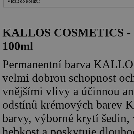
Vložit do košíku:
KALLOS COSMETICS - K
100ml
Permanentní barva KALLO
velmi dobrou schopnost oc
vnějšími vlivy a účinnou an
odstínů krémových barev K
barvy, výborné krytí šedin, 
hebkost a poskytuje dlouho