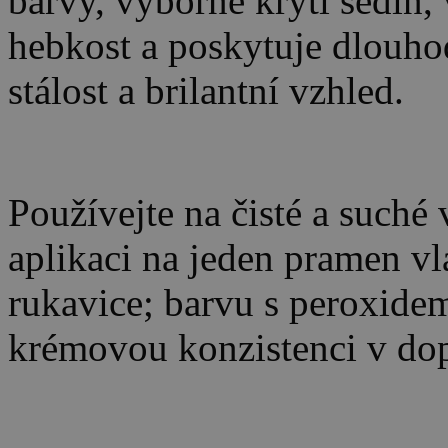
barvy, výborné krytí šedin, 
hebkost a poskytuje dlouho
stálost a brilantní vzhled.
Používejte na čisté a suché
aplikaci na jeden pramen vla
rukavice; barvu s peroxidem
krémovou konzistenci v d