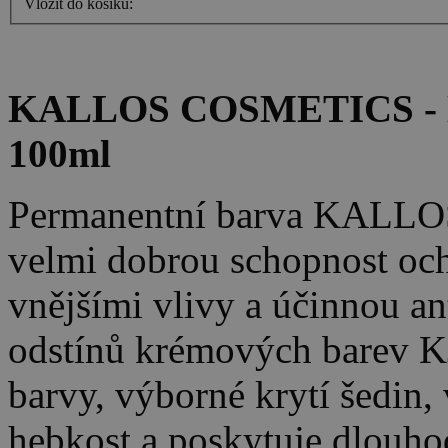
Vložit do košíku:
KALLOS COSMETICS - K
100ml
Permanentní barva KALLO
velmi dobrou schopnost oc
vnějšími vlivy a účinnou an
odstínů krémových barev K
barvy, výborné krytí šedin, 
hebkost a poskytuje dlouho