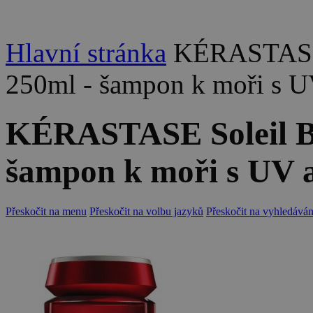
Hlavní stránka
KÉRASTASE S
250ml - šampon k moři s UV
KÉRASTASE Soleil Ba
šampon k moři s UV a
Přeskočit na menu
Přeskočit na volbu jazyků
Přeskočit na vyhledáván