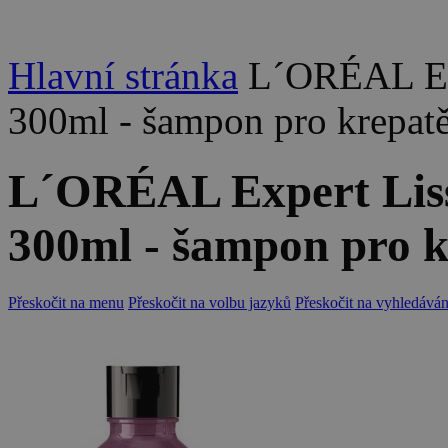
Hlavní stránka
L´ORÉAL Ex
300ml - šampon pro krepatě
L´ORÉAL Expert Lis
300ml - šampon pro kr
Přeskočit na menu
Přeskočit na volbu jazyků
Přeskočit na vyhledáván