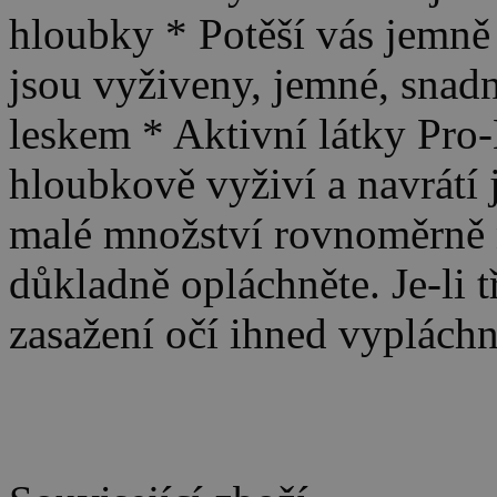
hloubky * Potěší vás jemně
jsou vyživeny, jemné, snad
leskem * Aktivní látky Pro-
hloubkově vyživí a navrátí 
malé množství rovnoměrně n
důkladně opláchněte. Je-li t
zasažení očí ihned vyplách