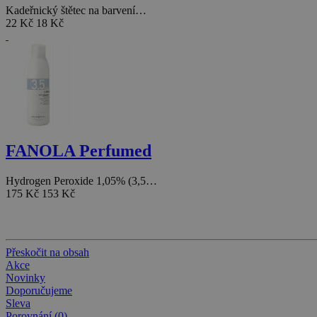
Kadeřnický štětec na barvení…
22 Kč
18 Kč
FANOLA Perfumed
Hydrogen Peroxide 1,05% (3,5…
175 Kč
153 Kč
Přeskočit na obsah
Akce
Novinky
Doporučujeme
Sleva
Porovnání (0)