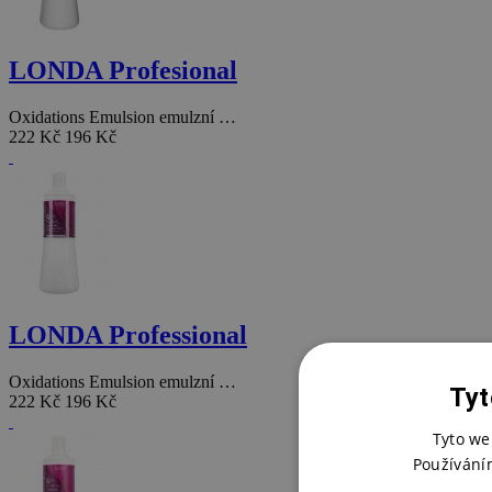
LONDA Profesional
Oxidations Emulsion emulzní …
222 Kč
196 Kč
LONDA Professional
Oxidations Emulsion emulzní …
Tyt
222 Kč
196 Kč
Tyto we
Používání