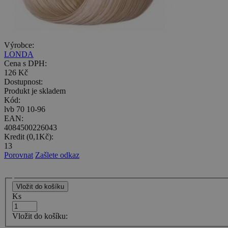
Výrobce:
LONDA
Cena s DPH:
126 Kč
Dostupnost:
Produkt je skladem
Kód:
lvb 70 10-96
EAN:
4084500226043
Kredit (0,1Kč):
13
Porovnat
Zašlete odkaz
Ks
Vložit do košíku: