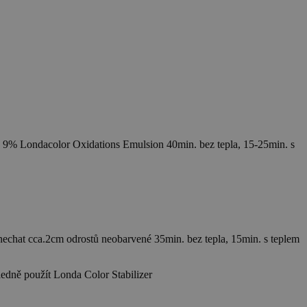
:1 s 9% Londacolor Oxidations Emulsion 40min. bez tepla, 15-25min. s
nechat cca.2cm odrostů neobarvené 35min. bez tepla, 15min. s teplem
dně použít Londa Color Stabilizer