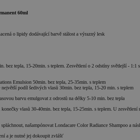
manent 60ml
cená o lipidy dodávající barvě stálost a výrazný lesk
in. bez tepla, 15-20min. s teplem. Zesvětlení o 2 odstíny světlejší - 1
ations Emulsion 50min. bez tepla, 25-35min. s teplem
 největší podíl šedivých vlasů 30min. bez tepla, 15-20 min. s teplem
lasovou barvu emulgovat z odrostů na délky 5-10 min. bez tepla
konečky vlasů 30-40min. bez tepla, 15-25min. s teplem. U zesvětlení 
 spláchnout, našampónovat Londacare Color Radiance Shampoo a násle
í a je nutné jej dokoupit zvlášť