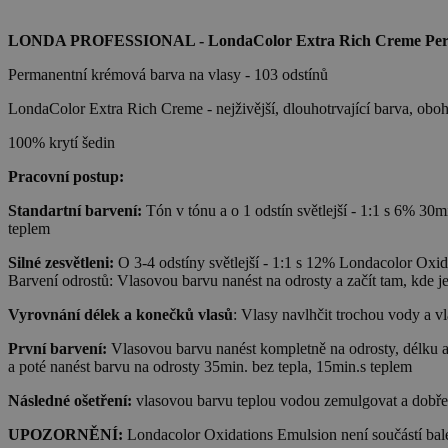
LONDA PROFESSIONAL - LondaColor Extra Rich Creme Per
Permanentní krémová barva na vlasy - 103 odstínů
LondaColor Extra Rich Creme - nejživější, dlouhotrvající barva, oboha
100% krytí šedin
Pracovní postup:
Standartní barvení:
Tón v tónu a o 1 odstín světlejší - 1:1 s 6% 30m
teplem
Silné zesvětleni:
O 3-4 odstíny světlejší - 1:1 s 12% Londacolor Oxid
Barvení odrostů: Vlasovou barvu nanést na odrosty a začít tam, kde je
Vyrovnání délek a konečků vlasů
: Vlasy navlhčit trochou vody a v
První barvení:
Vlasovou barvu nanést kompletně na odrosty, délku a 
a poté nanést barvu na odrosty 35min. bez tepla, 15min.s teplem
Následné ošetření:
vlasovou barvu teplou vodou zemulgovat a dobře
UPOZORNĚNÍ:
Londacolor Oxidations Emulsion není součástí balen