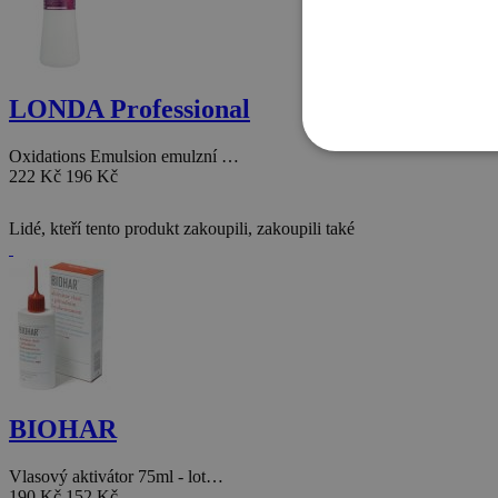
LONDA Professional
Oxidations Emulsion emulzní …
222 Kč
196 Kč
Lidé, kteří tento produkt zakoupili, zakoupili také
BIOHAR
Vlasový aktivátor 75ml - lot…
190 Kč
152 Kč