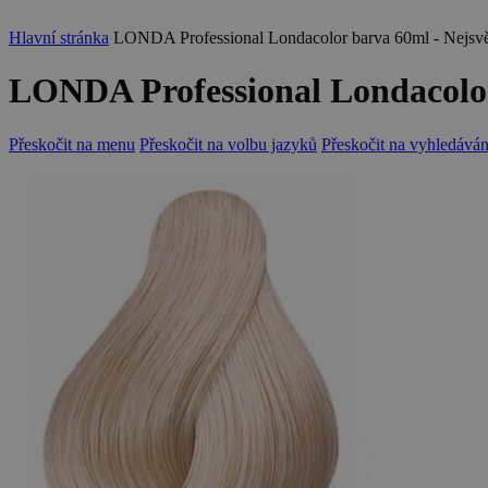
Hlavní stránka
LONDA Professional Londacolor barva 60ml - Nejsvětl
LONDA Professional Londacolor 
Přeskočit na menu
Přeskočit na volbu jazyků
Přeskočit na vyhledáván