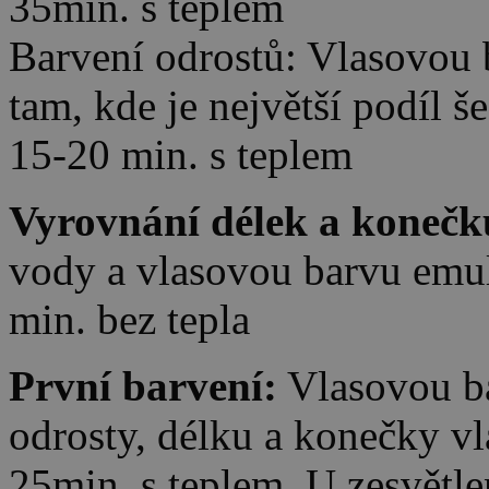
35min. s teplem
Barvení odrostů: Vlasovou b
tam, kde je největší podíl š
15-20 min. s teplem
Vyrovnání délek a konečk
vody a vlasovou barvu emul
min. bez tepla
První barvení:
Vlasovou ba
odrosty, délku a konečky vl
25min. s teplem. U zesvětle