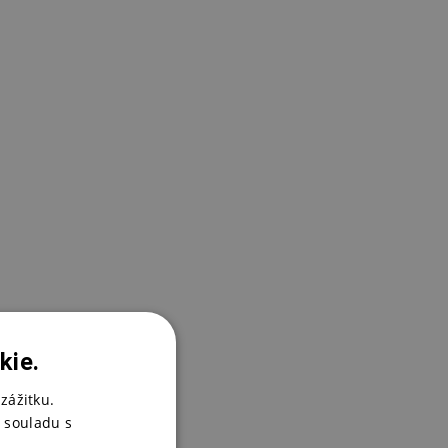
O
1
kie.
zážitku.
L
 souladu s
1