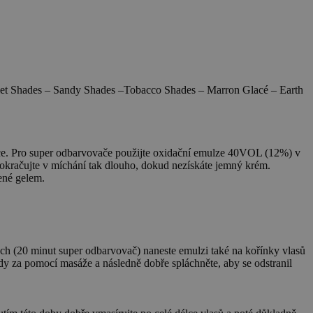
olet Shades – Sandy Shades –Tobacco Shades – Marron Glacé – Earth
Pro super odbarvovače použijte oxidační emulze 40VOL (12%) v
Pokračujte v míchání tak dlouho, dokud nezískáte jemný krém.
ené gelem.
ách (20 minut super odbarvovač) naneste emulzi také na kořínky vlasů
dy za pomocí masáže a následně dobře spláchněte, aby se odstranil