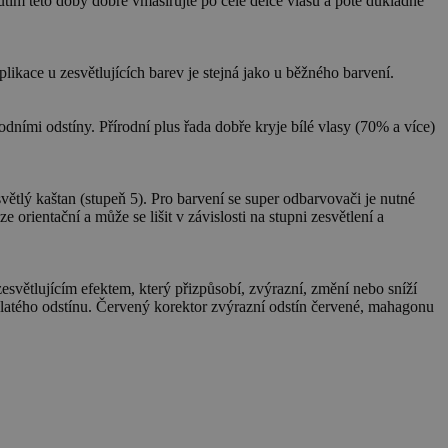
tím této doby dobře vmasírujte po celé délce vlasů a poté důkladně
plikace u zesvětlujících barev je stejná jako u běžného barvení.
dními odstíny. Přírodní plus řada dobře kryje bílé vlasy (70% a více)
tlý kaštan (stupeň 5). Pro barvení se super odbarvovači je nutné
ientační a může se lišit v závislosti na stupni zesvětlení a
ujícím efektem, který přizpůsobí, zvýrazní, změní nebo sníží
latého odstínu. Červený korektor zvýrazní odstín červené, mahagonu