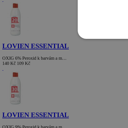
LOVIEN ESSENTIAL
OXIG 6% Peroxid k barvám a m…
140 Kč
109 Kč
LOVIEN ESSENTIAL
OXIG 9% Peroxid k barvám a m…