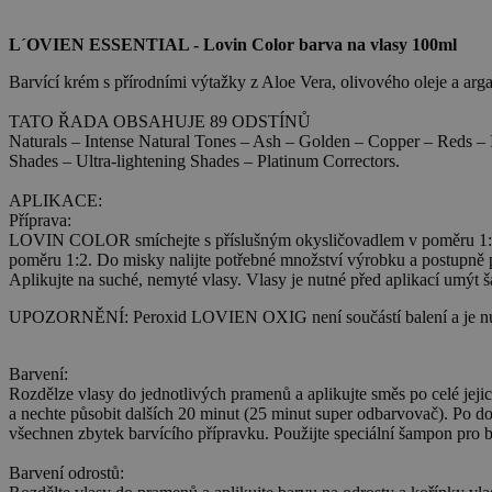
L´OVIEN ESSENTIAL - Lovin Color barva na vlasy 100ml
Barvící krém s přírodními výtažky z Aloe Vera, olivového oleje a arga
TATO ŘADA OBSAHUJE 89 ODSTÍNŮ
Naturals – Intense Natural Tones – Ash – Golden – Copper – Reds 
Shades – Ultra-lightening Shades – Platinum Correctors.
APLIKACE:
Příprava:
LOVIN COLOR smíchejte s příslušným okysličovadlem v poměru 1
poměru 1:2. Do misky nalijte potřebné množství výrobku a postupně p
Aplikujte na suché, nemyté vlasy. Vlasy je nutné před aplikací umý
UPOZORNĚNÍ: Peroxid LOVIEN OXIG není součástí balení a je nutn
Barvení:
Rozdělze vlasy do jednotlivých pramenů a aplikujte směs po celé jej
a nechte působit dalších 20 minut (25 minut super odbarvovač). Po do
všechnen zbytek barvícího přípravku. Použijte speciální šampon pro b
Barvení odrostů: