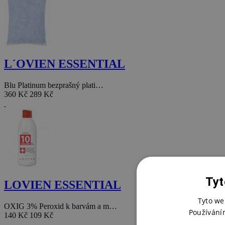
L´OVIEN ESSENTIAL
Blu Platinum bezprašný plati…
360 Kč
289 Kč
Tyt
LOVIEN ESSENTIAL
Tyto we
OXIG 3% Peroxid k barvám a m…
Používání
140 Kč
109 Kč