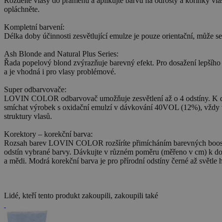
Rozdělte vlasy do pramenů a aplikujte barvu na odrosty a kořínky vla
opláchněte.
Kompletní barvení:
Délka doby účinnosti zesvětlující emulze je pouze orientační, může se 
Ash Blonde and Natural Plus Series:
Řada popelový blond zvýrazňuje barevný efekt. Pro dosažení lepšího kr
a je vhodná i pro vlasy problémové.
Super odbarvovače:
LOVIN COLOR odbarvovač umožňuje zesvětlení až o 4 odstíny. K dosaž
smíchat výrobek s oxidační emulzí v dávkování 40VOL (12%), vždy v po
struktury vlasů.
Korektory – korekční barva:
Rozsah barev LOVIN COLOR rozšíríte přimícháním barevných booste
odstín vybrané barvy. Dávkujte v různém poměru (měřeno v cm) k dos
a mědi. Modrá korekční barva je pro přírodní odstíny černé až světl
Lidé, kteří tento produkt zakoupili, zakoupili také