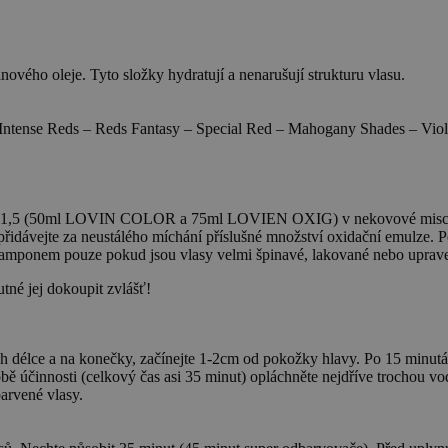
nového oleje. Tyto složky hydratují a nenarušují strukturu vlasu.
– Intense Reds – Reds Fantasy – Special Red – Mahogany Shades – Vi
:1,5 (50ml LOVIN COLOR a 75ml LOVIEN OXIG) v nekovové misce. 
řidávejte za neustálého míchání příslušné množství oxidační emulze. 
t šamponem pouze pokud jsou vlasy velmi špinavé, lakované nebo uprav
é jej dokoupit zvlášť!
ich délce a na konečky, začínejte 1-2cm od pokožky hlavy. Po 15 minut
bě účinnosti (celkový čas asi 35 minut) opláchněte nejdříve trochou vo
arvené vlasy.