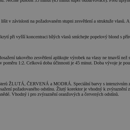
sů. Nechte působit 35 minut (45 minut super odbarvovače). Před uplynu
lišit v závislosti na požadovaném stupni zesvětlení a struktuže vlasů. A
ytí při vyšší koncentraci bílých vlasů smíchejte popelový blond s příro
ení takového zesvětlení aplikujte výrobek na vlasy ne tmavší než svě
měru 1:2. Celková doba účinnosti je 45 minut. Doba vývoje je pouze or
rů ŽLUTÁ, ČERVENÁ a MODRÁ. Speciální barvy s intenzivním zesvětl
ažení požadovaného odstínu. Žlutý korektor je vhodný k zvýraznění z
e hnědé. Vhodný i pro zvýraznění oranžových a červených odstínů.