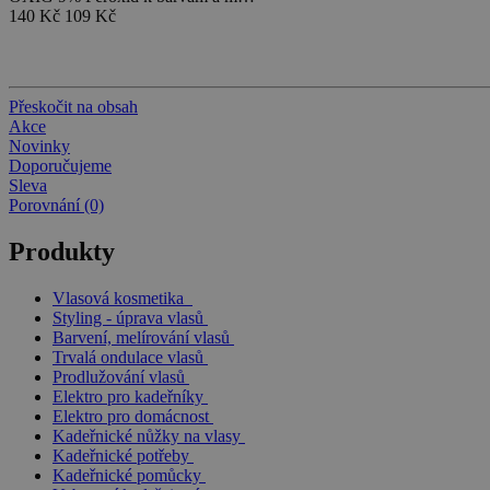
140 Kč
109 Kč
Přeskočit na obsah
Akce
Novinky
Doporučujeme
Sleva
Porovnání (0)
Produkty
Vlasová kosmetika
Styling - úprava vlasů
Barvení, melírování vlasů
Trvalá ondulace vlasů
Prodlužování vlasů
Elektro pro kadeřníky
Elektro pro domácnost
Kadeřnické nůžky na vlasy
Kadeřnické potřeby
Kadeřnické pomůcky