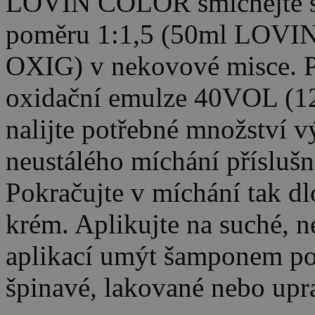
LOVIN COLOR smíchejte s 
poměru 1:1,5 (50ml LOV
OXIG) v nekovové misce. P
oxidační emulze 40VOL (1
nalijte potřebné množství v
neustálého míchání přísluš
Pokračujte v míchání tak d
krém. Aplikujte na suché, n
aplikací umýt šamponem po
špinavé, lakované nebo upr