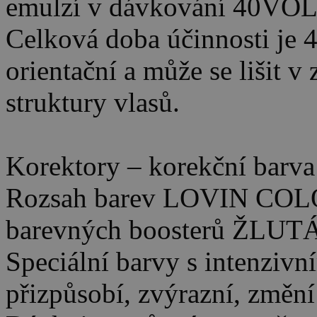
emulzí v dávkování 40VOL 
Celková doba účinnosti je 
orientační a může se lišit v 
struktury vlasů.
Korektory – korekční barva
Rozsah barev LOVIN COLOR
barevných boosterů ŽL
Speciální barvy s intenzivn
přizpůsobí, zvýrazní, změní