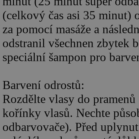
minut (25 minut super odba
(celkový čas asi 35 minut) 
za pomocí masáže a následn
odstranil všechnen zbytek b
speciální šampon pro barven
Barvení odrostů:
Rozdělte vlasy do pramenů a
kořínky vlasů. Nechte půso
odbarvovače). Před uplynut