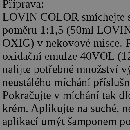
Příprava:
LOVIN COLOR smíchejte s 
poměru 1:1,5 (50ml LOV
OXIG) v nekovové misce. P
oxidační emulze 40VOL (1
nalijte potřebné množství v
neustálého míchání přísluš
Pokračujte v míchání tak d
krém. Aplikujte na suché, n
aplikací umýt šamponem po