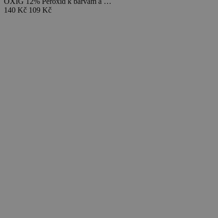
OXIG 12% Peroxid k barvám a …
140 Kč
109 Kč