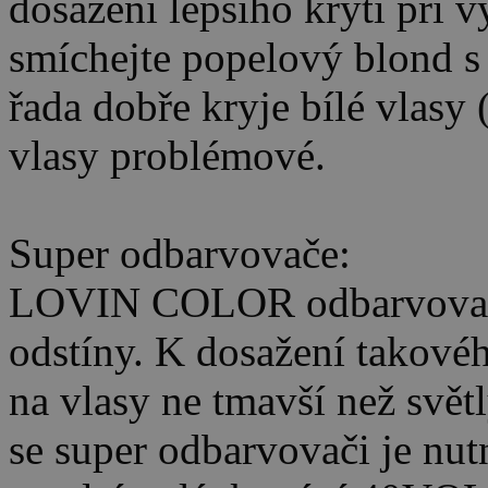
dosažení lepšího krytí při v
smíchejte popelový blond s 
řada dobře kryje bílé vlasy 
vlasy problémové.
Super odbarvovače:
LOVIN COLOR odbarvovač u
odstíny. K dosažení takovéh
na vlasy ne tmavší než světl
se super odbarvovači je nut